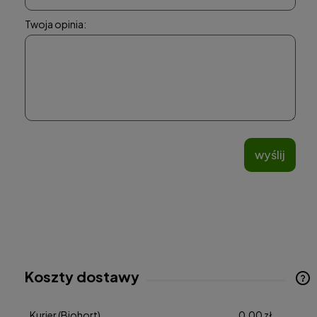
Twoja opinia:
wyślij
Koszty dostawy
Cena nie zawiera ewentualnych kosztów płatności
Kurier
(Biohort)
0,00 zł