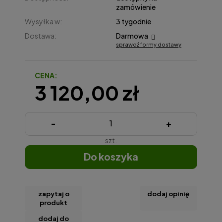
zamówienie
Wysyłka w:
3 tygodnie
Dostawa:
Darmowa
sprawdź formy dostawy
Cena nie zawiera ewentualnych kosztów płatności
CENA:
3 120,00 zł
-
+
szt.
do koszyka
zapytaj o
dodaj opinię
produkt
dodaj do