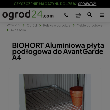
CZYSZCZENIE MAGAZYNU DO -75%!
SPRAWDŹ!
Ogród
Relaks w ogrodzie
Meble ogrodowe
Akcesoria
BIOHORT Aluminiowa płyta
podłogowa do AvantGarde
A4