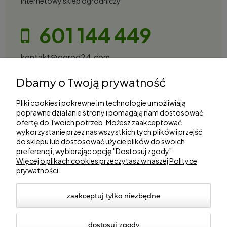
Internetowy sklep ogrodniczy
601 144 449
kontakt@ogrod24.com
S&Garden Sobota Spółka Jawna
Dbamy o Twoją prywatność
Gorzowska 27, 66-530 Trzebicz
NIP: 2810087034
Pliki cookies i pokrewne im technologie umożliwiają
poprawne działanie strony i pomagają nam dostosować
ofertę do Twoich potrzeb. Możesz zaakceptować
Zakupy
wykorzystanie przez nas wszystkich tych plików i przejść
do sklepu lub dostosować użycie plików do swoich
preferencji, wybierając opcję "Dostosuj zgody".
Informacje
Więcej o plikach cookies przeczytasz w naszej Polityce
prywatności.
Marki
zaakceptuj tylko niezbędne
dostosuj zgody