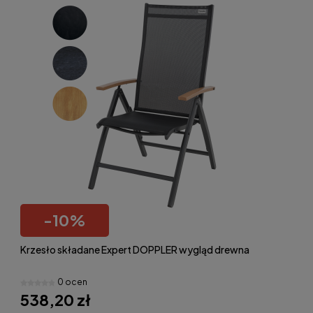
-
10
%
Krzesło składane Expert DOPPLER wygląd drewna
0 ocen
538,20 zł