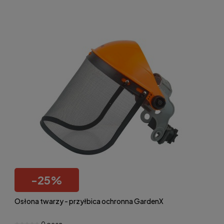
-
25
%
Osłona twarzy - przyłbica ochronna GardenX