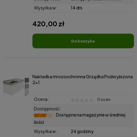
Wysyłka w:
14 dni
420,00 zł
do koszyka
Nakładka mrozoochronna Grządka Podwyższona
2x1
Ocena:
0 ocen
Dostępność:
Dostępne na magazynie w średniej
ilości
Wysyłka w:
24 godziny