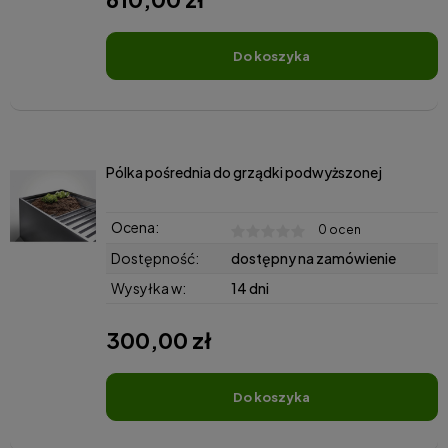
do koszyka
Pólka pośrednia do grządki podwyższonej
Ocena:
0 ocen
Dostępność:
dostępny na zamówienie
Wysyłka w:
14 dni
300,00 zł
do koszyka