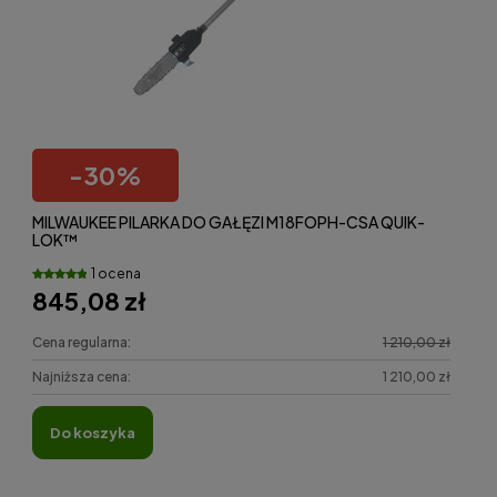
-
30
%
MILWAUKEE PILARKA DO GAŁĘZI M18FOPH-CSA QUIK-
LOK™
1 ocena
845,08 zł
Cena regularna:
1 210,00 zł
Najniższa cena:
1 210,00 zł
do koszyka