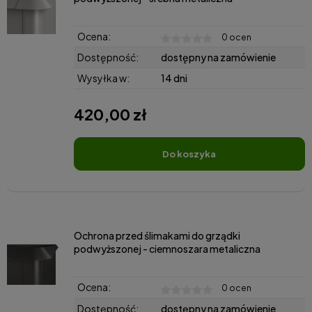
Ocena:
0 ocen
Dostępność:
dostępny na zamówienie
Wysyłka w:
14 dni
420,00 zł
do koszyka
Ochrona przed ślimakami do grządki
podwyższonej - ciemnoszara metaliczna
Ocena:
0 ocen
Dostępność:
dostępny na zamówienie