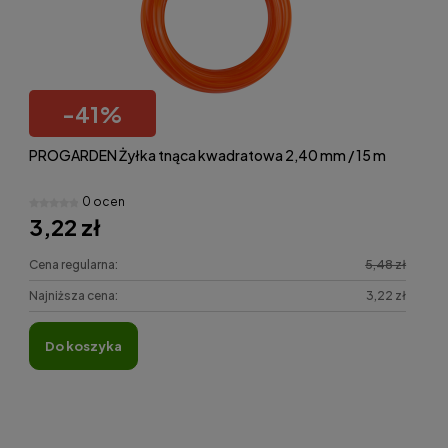
-
41
%
PROGARDEN Żyłka tnąca kwadratowa 2,40 mm / 15 m
0 ocen
3,22 zł
Cena regularna:
5,48 zł
Najniższa cena:
3,22 zł
do koszyka