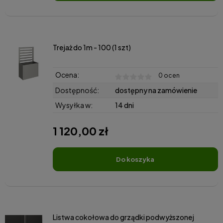
Trejaż do 1m - 100 (1 szt)
Ocena:
0 ocen
Dostępność:
dostępny na zamówienie
Wysyłka w:
14 dni
1 120,00 zł
do koszyka
Listwa cokołowa do grządki podwyższonej