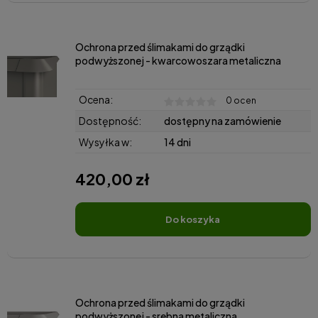
Ochrona przed ślimakami do grządki
podwyższonej - kwarcowoszara metaliczna
Ocena:
0 ocen
Dostępność:
dostępny na zamówienie
Wysyłka w:
14 dni
420,00 zł
do koszyka
Ochrona przed ślimakami do grządki
podwyższonej - srebna metaliczna