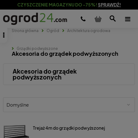
CZYSZCZENIE MAGAZYNU DO -75%!
SPRAWDŹ!
Strona główna
Ogród
Architektura ogrodowa
Grządki podwyższone
Akcesoria do grządek podwyższonych
Akcesoria do grządek
podwyższonych
Trejaż 4m do grządki podwyższonej