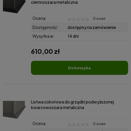
ciemnoszara metaliczna
Ocena:
0 ocen
Dostępność:
dostępny na zamówienie
Wysyłka w:
14 dni
610,00 zł
do koszyka
Listwa cokołowa do grządki podwyższonej
kwarcowoszara metaliczna
Ocena:
0 ocen