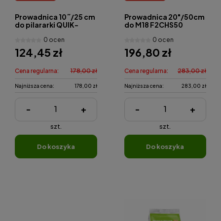
Prowadnica 10˝/25 cm
Prowadnica 20"/50cm
do pilararki QUIK-
do M18 F2CHS50
LOK™
0 ocen
0 ocen
124,45 zł
196,80 zł
Cena regularna:
178,00 zł
Cena regularna:
283,00 zł
Najniższa cena:
178,00 zł
Najniższa cena:
283,00 zł
-
+
-
+
szt.
szt.
do koszyka
do koszyka