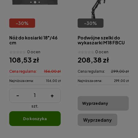
-
30
%
-
30
%
Nóż do kosiarki 18"/46
Podwójne szelki do
cm
wykaszarki M18 FBCU
0 ocen
0 ocen
108,53 zł
208,38 zł
Cena regularna:
156,00 zł
Cena regularna:
299,00 zł
Najniższa cena:
156,00 zł
Najniższa cena:
299,00 zł
-
+
Wyprzedany
szt.
do koszyka
Wyprzedany