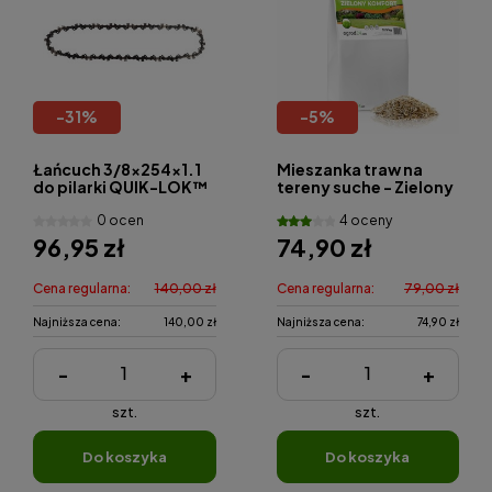
-
31
%
-
5
%
Łańcuch 3/8x254x1.1
Mieszanka traw na
do pilarki QUIK-LOK™
tereny suche - Zielony
Komfort 5 kg
0 ocen
4 oceny
96,95 zł
74,90 zł
Cena regularna:
140,00 zł
Cena regularna:
79,00 zł
Najniższa cena:
140,00 zł
Najniższa cena:
74,90 zł
-
+
-
+
szt.
szt.
do koszyka
do koszyka