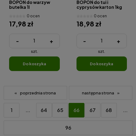
BOPON do warzyw
BOPON do tui i
butelka 1l
cyprysów karton 1kg
0 ocen
0 ocen
17,98 zł
18,98 zł
-
+
-
+
szt.
szt.
do koszyka
do koszyka
«
»
1
...
64
65
66
67
68
...
96