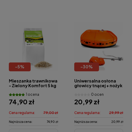
-
5
%
-
30
%
Mieszanka trawnikowa
Uniwersalna osłona
- Zielony Komfort 5 kg
głowicy tnącej + nożyk
1 ocena
0 ocen
74,90 zł
20,99 zł
Cena regularna:
79,00 zł
Cena regularna:
29,99 zł
Najniższa cena:
74,90 zł
Najniższa cena:
20,99 zł