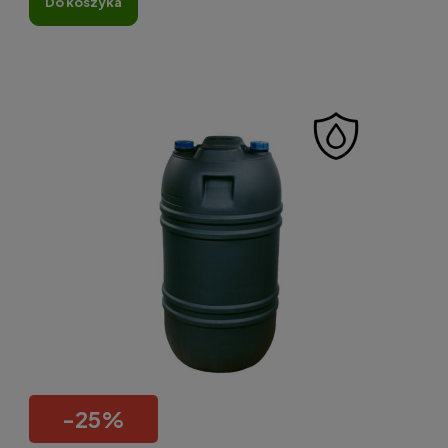
do koszyka
-
25
%