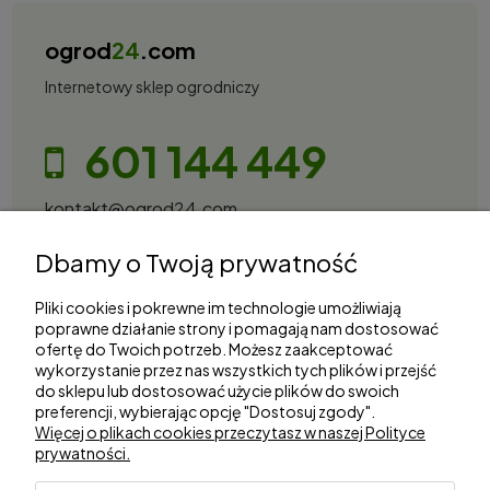
ogrod
24
.com
Internetowy sklep ogrodniczy
601 144 449
kontakt@ogrod24.com
S&Garden Sobota Spółka Jawna
Dbamy o Twoją prywatność
Gorzowska 27, 66-530 Trzebicz
NIP: 2810087034
Pliki cookies i pokrewne im technologie umożliwiają
poprawne działanie strony i pomagają nam dostosować
ofertę do Twoich potrzeb. Możesz zaakceptować
Zakupy
wykorzystanie przez nas wszystkich tych plików i przejść
do sklepu lub dostosować użycie plików do swoich
preferencji, wybierając opcję "Dostosuj zgody".
Informacje
Więcej o plikach cookies przeczytasz w naszej Polityce
prywatności.
Marki