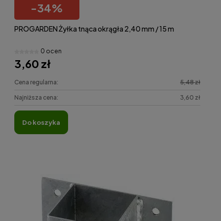
-
34
%
PROGARDEN Żyłka tnąca okrągła 2,40 mm / 15 m
0 ocen
3,60 zł
Cena regularna:
5,48 zł
Najniższa cena:
3,60 zł
do koszyka