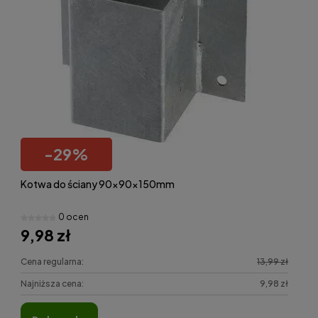
-
29
%
Kotwa do ściany 90x90x150mm
0 ocen
9,98 zł
Cena regularna:
13,99 zł
Najniższa cena:
9,98 zł