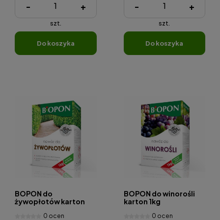
-
+
-
+
szt.
szt.
do koszyka
do koszyka
BOPON do
BOPON do winorośli
żywopłotów karton
karton 1kg
1kg
0 ocen
0 ocen