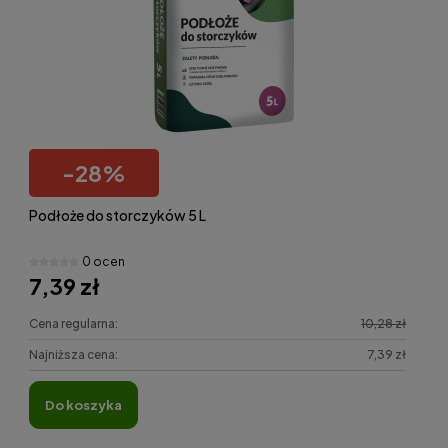
-
28
%
Podłoże do storczyków 5 L
0 ocen
7,39 zł
Cena regularna:
10,28 zł
Najniższa cena:
7,39 zł
do koszyka