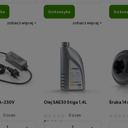
yka
do koszyka
do kos
zobacz więcej
zobacz więcej
rabniacz do
Kapelusz damski SH09 S&G
3 2500W
2A-230V
Olej SAE30 Stiga 1,4L
Śruba 14
9,98 zł
0 ocen
0 ocen
499,00 zł
Cena regularna:
39,99 zł
59,90 zł
449,00 zł
Najniższa cena:
9,98 zł
ł
4,99 zł
+
-
+
-