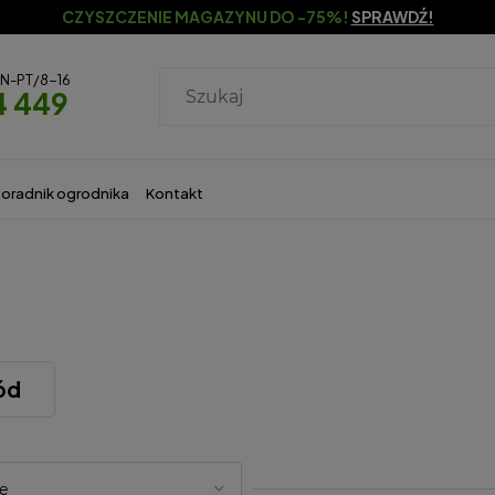
CZYSZCZENIE MAGAZYNU DO -75%!
SPRAWDŹ!
ON-PT/8-16
4 449
oradnik ogrodnika
Kontakt
ód