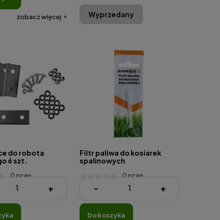
Wyprzedany
zobacz więcej
ce do robota
Filtr paliwa do kosiarek
o 6 szt.
spalinowych
0 ocen
0 ocen
11,80 zł
+
-
+
zyka
do koszyka