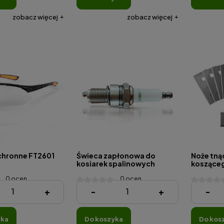
zobacz więcej
zobacz więcej
chronne FT2601
Świeca zapłonowa do
Noże tną
kosiarek spalinowych
kosząceg
0 ocen
0 ocen
28,90 zł
68,00 zł
+
-
+
-
yka
do koszyka
do kos