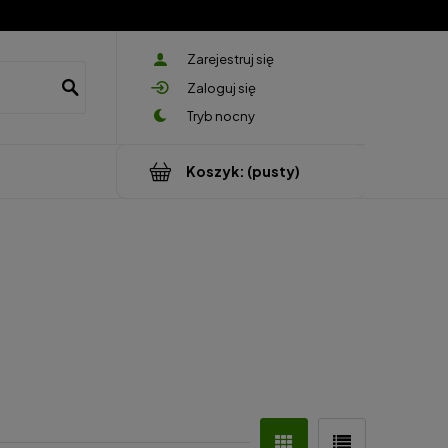
Zarejestruj się
Zaloguj się
Koszyk:
(pusty)