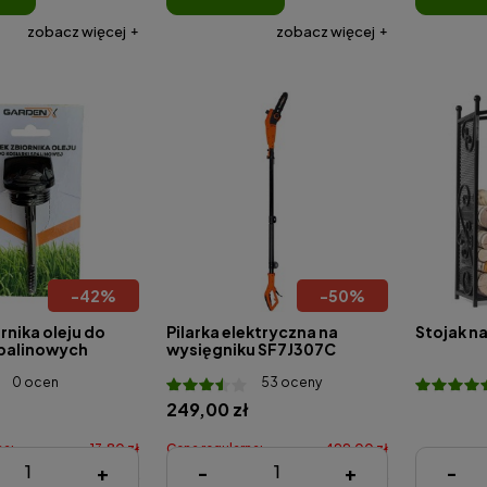
zobacz więcej
zobacz więcej
-
42
%
-
50
%
rnika oleju do
Pilarka elektryczna na
Stojak n
spalinowych
wysięgniku SF7J307C
0 ocen
53 oceny
249,00 zł
na:
13,80 zł
Cena regularna:
499,00 zł
405,90 
+
-
+
-
:
7,98 zł
Najniższa cena:
249,00 zł