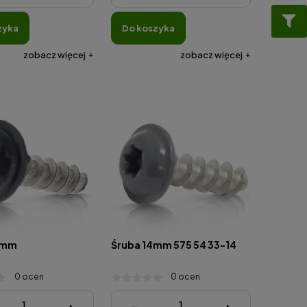
zyka
do koszyka
zobacz więcej
zobacz więcej
 mm
Śruba 14mm 575 54 33-14
0 ocen
0 ocen
6,90 zł
+
-
+