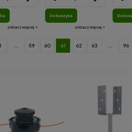
( 1 Litr = 42,79 zł )
yka
do koszyka
do kos
do koszyka
zobacz więcej
zobacz więcej
1
...
59
60
61
62
63
...
96