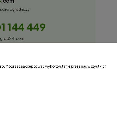
4
.com
 sklep ogrodniczy
1 144 449
ogrod24.com
obota Spółka Jawna
27, 66-530 Trzebicz
87034
rzeb. Możesz zaakceptować wykorzystanie przez nas wszystkich