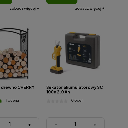
zobacz więcej
zobacz więcej
a drewno CHERRY
Sekator akumulatorowy SC
100e 2.0 Ah
1 ocena
0 ocen
zł
685,00 zł
+
-
+