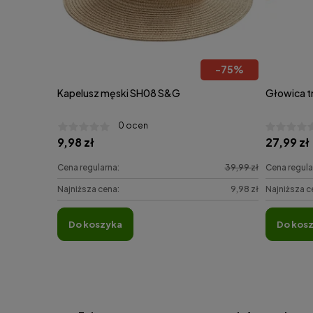
-
75
%
Kapelusz męski SH08 S&G
Głowica t
0 ocen
9,98 zł
27,99 zł
Cena regularna:
39,99 zł
Cena regula
Najniższa cena:
9,98 zł
Najniższa c
do koszyka
do kos