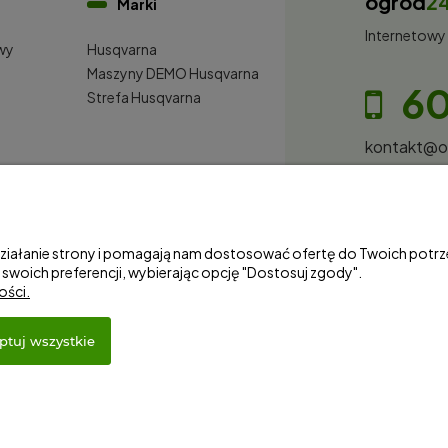
ogrod
2
Marki
Internetowy
wy
Husqvarna
i
Maszyny DEMO Husqvarna
60
Strefa Husqvarna
kontakt@
S&Garden S
Gorzowska 
NIP: 28100
 działanie strony i pomagają nam dostosować ofertę do Twoich pot
 swoich preferencji, wybierając opcję "Dostosuj zgody".
ości.
ptuj wszystkie
wy Shoper Premium