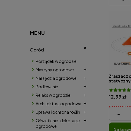
MENU
Ogród
Porządek w ogrodzie
Maszyny ogrodowe
Zraszacz 
Narzędzia ogrodowe
statyczny
Podlewanie
Relaks w ogrodzie
12,99 zł
Architektura ogrodowa
Cena regular
Uprawa i ochrona roślin
-
Najniższa cena
Oświetlenie i dekoracje
ogrodowe
do kosz