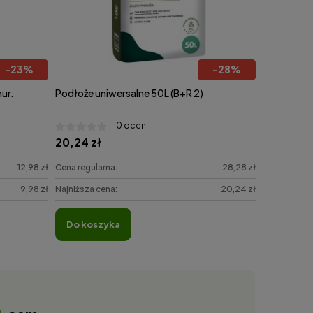
-
23
%
-
28
%
ur.
Podłoże uniwersalne 50L (B+R 2)
0 ocen
20,24 zł
12,98 zł
Cena regularna:
28,28 zł
9,98 zł
Najniższa cena:
20,24 zł
do koszyka