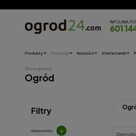
INFOLINIA, P
601 14
Produkty
Promocje
Nowości
Strefa marek
P
Strona główna
Ogród
Ogr
Filtry
+
Aktywne filtry: