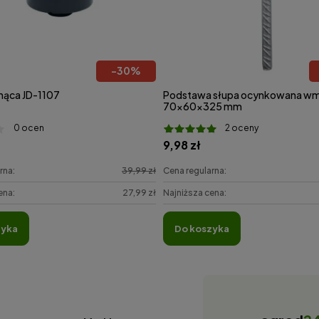
-
30
%
nąca JD-1107
Podstawa słupa ocynkowana wm
70x60x325 mm
0 ocen
2 oceny
9,98 zł
rna:
39,99 zł
Cena regularna:
ena:
27,99 zł
Najniższa cena:
zyka
do koszyka