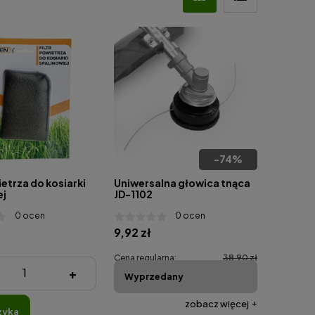
-
74
%
ietrza do kosiarki
Uniwersalna głowica tnąca
ej
JD-1102
0 ocen
0 ocen
9,92 zł
Cena regularna:
38,90 zł
+
Wyprzedany
Najniższa cena:
9,92 zł
zobacz więcej
zyka