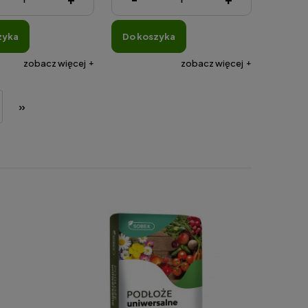
zyka
do koszyka
zobacz więcej
zobacz więcej
»