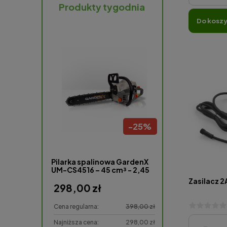
Produkty tygodnia
do kosz
-
58
%
-
25
%
cji LED na
Pilarka spalinowa GardenX
GARDENX Rozd
łomień 10
UM-CS4516 – 45 cm³ - 2,45
gałęzi GY620
KM, 16”,40 cm.
Zasilacz 
298,00 zł
399,00 zł
11,99 zł
Cena regularna:
398,00 zł
Cena regularna:
4,98 zł
Najniższa cena:
298,00 zł
Najniższa cena:
485,00 z
-