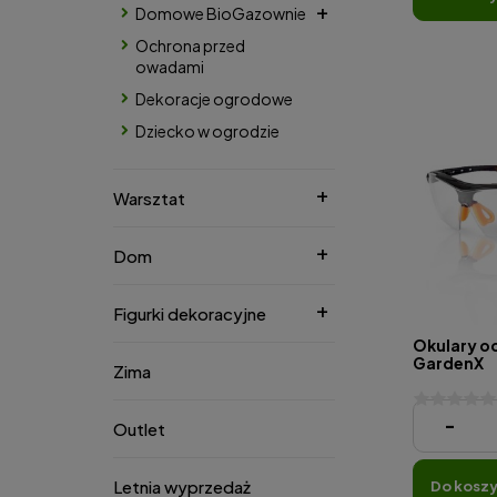
Domowe BioGazownie
Ochrona przed
owadami
Dekoracje ogrodowe
Dziecko w ogrodzie
Warsztat
Dom
Figurki dekoracyjne
Okulary o
GardenX
Zima
14,90 zł
-
Outlet
Letnia wyprzedaż
do kosz