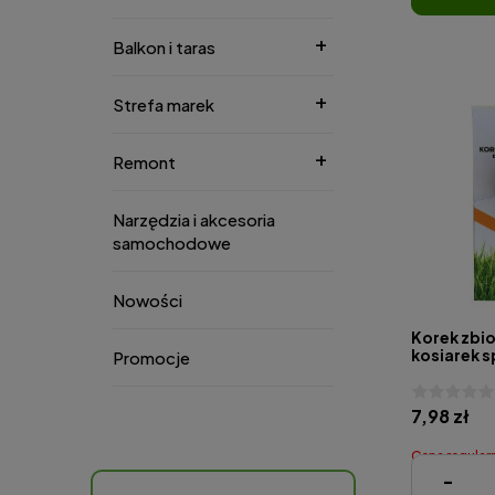
Balkon i taras
Strefa marek
Remont
Narzędzia i akcesoria
samochodowe
Nowości
Korek zbio
kosiarek 
Promocje
7,98 zł
Cena regular
-
Najniższa cena