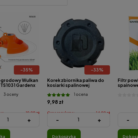
-
35
%
-
33
%
ogrodowy Wulkan
Korek zbiornika paliwa do
Filtr pow
 TS1031 Gardenx
kosiarki spalinowej
spainow
3 oceny
1 ocena
9,98 zł
na:
19,98 zł
Cena regularna:
14,99 zł
12,99 zł
+
-
+
-
:
12,99 zł
Najniższa cena:
9,98 zł
yka
do koszyka
do kos