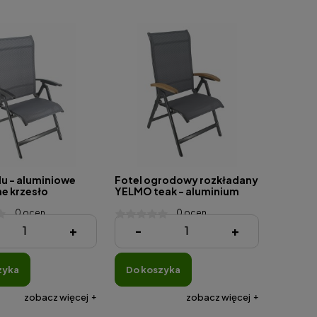
u - aluminiowe
Fotel ogrodowy rozkładany
e krzesło
YELMO teak - aluminium
we
0 ocen
0 ocen
ł
1 017,20 zł
+
-
+
zyka
do koszyka
zobacz więcej
zobacz więcej