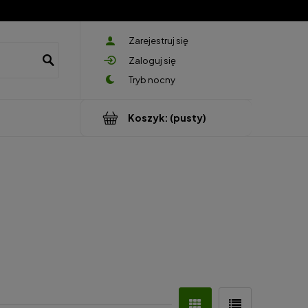
Zarejestruj się
Zaloguj się
Koszyk:
(pusty)