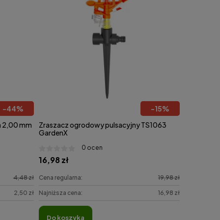
-
44
%
-
15
%
a 2,00 mm
Zraszacz ogrodowy pulsacyjny TS1063
GardenX
0 ocen
16,98 zł
4,48 zł
Cena regularna:
19,98 zł
2,50 zł
Najniższa cena:
16,98 zł
do koszyka