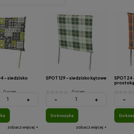
4 - siedzisko
SPOT 129 - siedzisko kątowe
SPOT 24 
prostok
0 ocen
0 ocen
40,57 zł
40,57 zł
+
-
+
-
yka
do koszyka
do kos
zobacz więcej
zobacz więcej