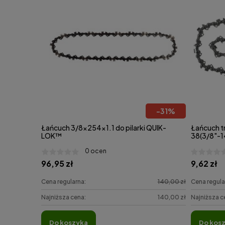
-
31
%
Łańcuch 3/8x254x1.1 do pilarki QUIK-
Łańcuch t
LOK™
38(3/8"-
0 ocen
96,95 zł
9,62 zł
Cena regularna:
140,00 zł
Cena regula
Najniższa cena:
140,00 zł
Najniższa c
do koszyka
do kos