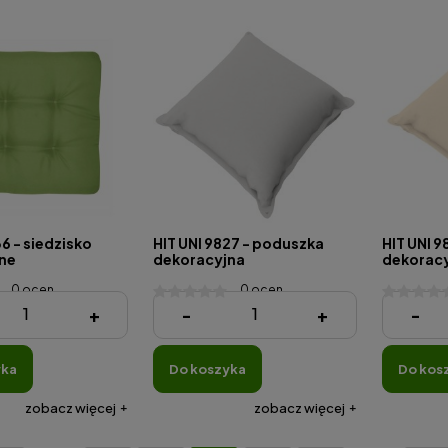
36 - siedzisko
HIT UNI 9827 - poduszka
HIT UNI 
ne
dekoracyjna
dekorac
0 ocen
0 ocen
44,64 zł
44,64 z
+
-
+
-
yka
do koszyka
do kos
zobacz więcej
zobacz więcej