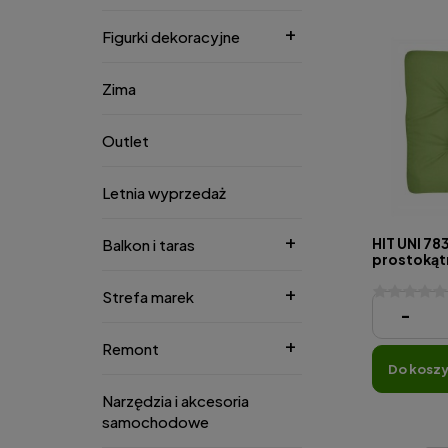
Figurki dekoracyjne
Zima
Outlet
Letnia wyprzedaż
HIT UNI 78
Balkon i taras
prostokąt
Strefa marek
42,61 zł
-
Remont
do kosz
Narzędzia i akcesoria
samochodowe