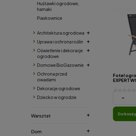
Huśtawki ogrodowe,
hamaki
Piaskownice
Architektura ogrodowa
Uprawa i ochrona roślin
Oświetlenie i dekoracje
ogrodowe
Domowe BioGazownie
Ochrona przed
Fotel ogr
owadami
EXPERT WO
aluminium
Dekoracje ogrodowe
752,20 zł
-
Dziecko w ogrodzie
do kosz
Warsztat
Dom