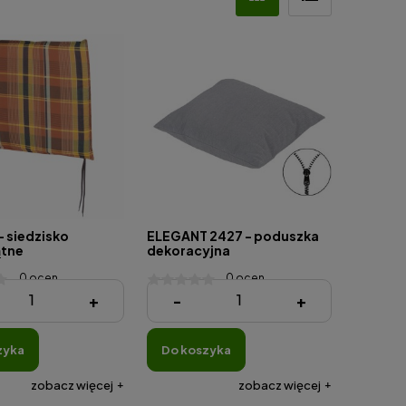
- siedzisko
ELEGANT 2427 - poduszka
ątne
dekoracyjna
0 ocen
0 ocen
60,95 zł
+
-
+
zyka
do koszyka
zobacz więcej
zobacz więcej