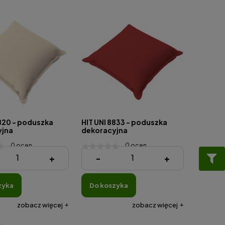
9820 - poduszka
HIT UNI 8833 - poduszka
yjna
dekoracyjna
0 ocen
0 ocen
ł
44,64 zł
+
-
+
zyka
do koszyka
zobacz więcej
zobacz więcej