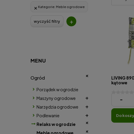
Kategorie:
Meble ogrodowe
+
wyczyść filtry
MENU
Ogród
LIVING 890
kątowe
Porządek w ogrodzie
Maszyny ogrodowe
45,87 zł
-
Narzędzia ogrodowe
Podlewanie
do kosz
Relaks w ogrodzie
Meble ogrodowe