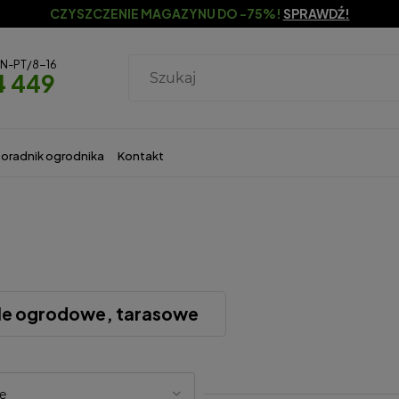
CZYSZCZENIE MAGAZYNU DO -75%!
SPRAWDŹ!
ON-PT/8-16
4 449
oradnik ogrodnika
Kontakt
e ogrodowe, tarasowe