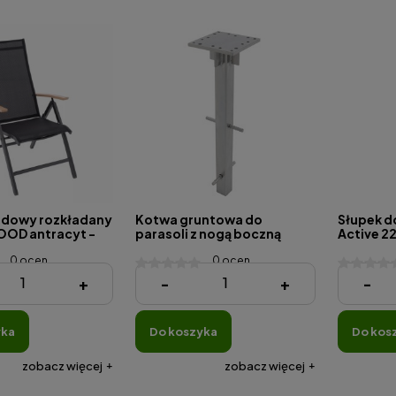
odowy rozkładany
Kotwa gruntowa do
Słupek d
OD antracyt -
parasoli z nogą boczną
Active 2
0 ocen
0 ocen
609,51 zł
120,26 z
+
-
+
-
yka
do koszyka
do kos
zobacz więcej
zobacz więcej