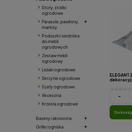
Stoły, stoliki
ogrodowe
Parasole, pawilony,
markizy
Poduszki i siedziska
do mebli
ogrodowych
Zestaw mebli
ogrodowy
Leżaki ogrodowe
ELEGANT 2
Skrzynie ogrodowe
dekoracyj
Szafy ogrodowe
Akcesoria
60,95 zł
-
Krzesła ogrodowe
do kosz
Baseny i akcesoria
Grille i ogniska