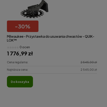
-
30
%
Milwaukee - Przystawka do usuwania chwastów - QUIK-
LOK™
0 ocen
1 776,99 zł
Cena regularna:
2 545,00 zł
Najniższa cena:
2 545,00 zł
do koszyka