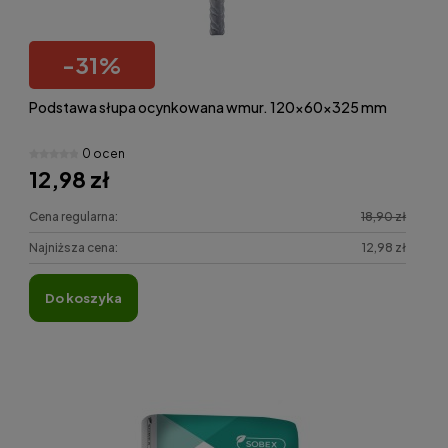
-
31
%
Podstawa słupa ocynkowana wmur. 120x60x325 mm
0 ocen
12,98 zł
Cena regularna:
18,90 zł
Najniższa cena:
12,98 zł
do koszyka