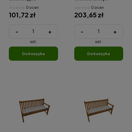
osobow
0 ocen
0 ocen
101,72 zł
203,65 zł
-
+
-
+
szt.
szt.
do koszyka
do koszyka