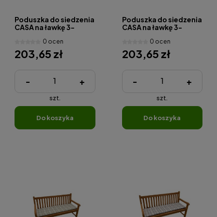
Poduszka do siedzenia
Poduszka do siedzenia
CASA na ławkę 3-
CASA na ławkę 3-
osobow
osobow
0 ocen
0 ocen
203,65 zł
203,65 zł
-
+
-
+
szt.
szt.
do koszyka
do koszyka