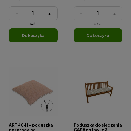
-
+
-
+
szt.
szt.
do koszyka
do koszyka
ART 4041 - poduszka
Poduszka do siedzenia
dekoracyjna
CASA na ławkę 3-