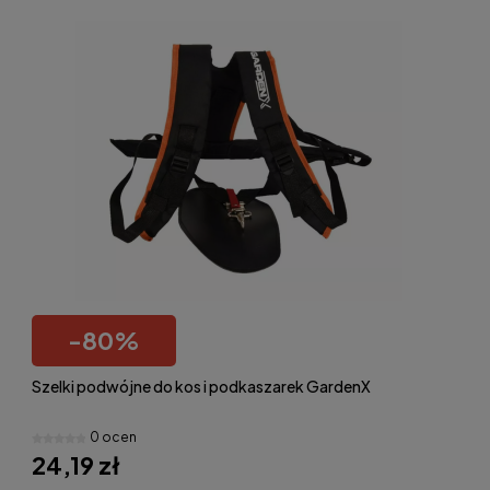
-
80
%
Szelki podwójne do kos i podkaszarek GardenX
0 ocen
24,19 zł