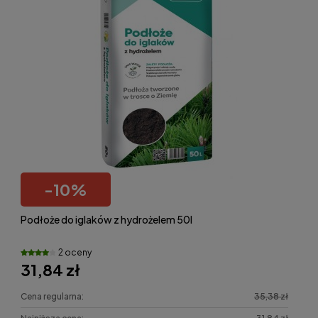
-
10
%
Podłoże do iglaków z hydrożelem 50l
2 oceny
31,84 zł
Cena regularna:
35,38 zł