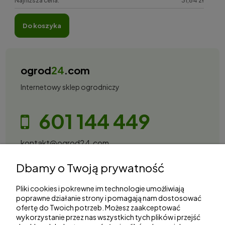
Najniższa cena:
31,84 zł
do koszyka
ogrod
24
.com
Internetowy sklep ogrodniczy
601 144 449
kontakt@ogrod24.com
S&Garden Sobota Spółka Jawna
Dbamy o Twoją prywatność
Gorzowska 27, 66-530 Trzebicz
NIP: 2810087034
Pliki cookies i pokrewne im technologie umożliwiają
poprawne działanie strony i pomagają nam dostosować
ofertę do Twoich potrzeb. Możesz zaakceptować
Zakupy
wykorzystanie przez nas wszystkich tych plików i przejść