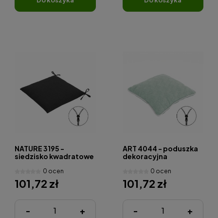
NATURE 3195 -
ART 4044 - poduszka
siedzisko kwadratowe
dekoracyjna
0 ocen
0 ocen
101,72 zł
101,72 zł
-
+
-
+