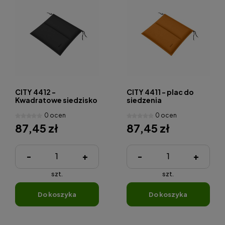
CITY 4412 -
CITY 4411 - plac do
Kwadratowe siedzisko
siedzenia
0 ocen
0 ocen
87,45 zł
87,45 zł
-
+
-
+
szt.
szt.
do koszyka
do koszyka