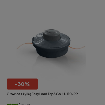
-
30
%
Głowica z żyłką Easy Load Tap&Go JH-110-PP
1 ocena