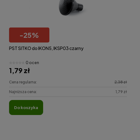
-
25
%
PST SITKO do IKON5, IKSP03 czarny
0 ocen
1,79 zł
Cena regularna:
2,38 zł
Najniższa cena:
1,79 zł
do koszyka