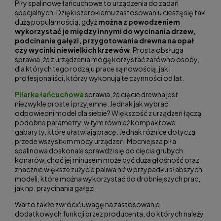
Piły spalinowe łańcuchowe to urządzenia do zadań
specjalnych. Dzięki szerokiemu zastosowaniu cieszą się tak
dużą popularnością, gdyż
można z powodzeniem
wykorzystać je między innymi do wycinania drzew,
podcinania gałęzi, przygotowania drewna na opał
czy wycinki niewielkich krzewów
. Prosta obsługa
sprawia, że z urządzenia mogą korzystać zarówno osoby,
dla których tego rodzaju prace są nowością, jak i
profesjonaliści, którzy wykonują te czynności od lat.
Pilarka łańcuchowa
sprawia, że cięcie drewna jest
niezwykle proste i przyjemne. Jednak jak wybrać
odpowiedni model dla siebie? Większość z urządzeń łączą
podobne parametry, w tym również kompaktowe
gabaryty, które ułatwiają pracę. Jednak różnice dotyczą
przede wszystkim mocy urządzeń. Mocniejsza piła
spalinowa doskonale sprawdzi się do cięcia grubych
konarów, choć jej minusem może być duża głośność oraz
znacznie większe zużycie paliwa niż w przypadku słabszych
modeli, które można wykorzystać do drobniejszych prac,
jak np. przycinania gałęzi.
Warto także zwrócić uwagę na zastosowanie
dodatkowych funkcji przez producenta, do których należy