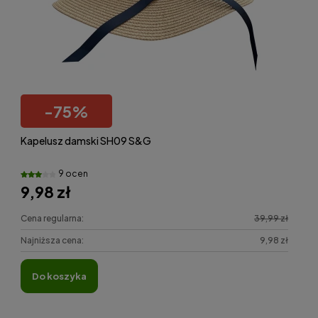
-
75
%
Kapelusz damski SH09 S&G
9 ocen
9,98 zł
Cena regularna:
39,99 zł
Najniższa cena:
9,98 zł
do koszyka