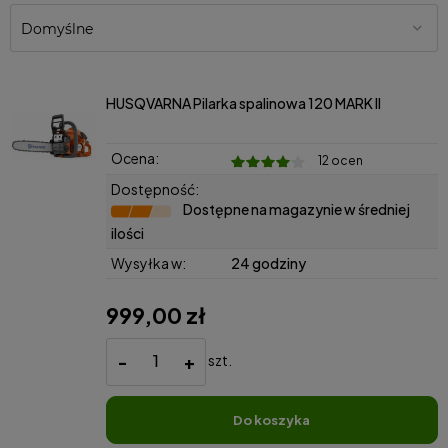
HUSQVARNA Pilarka spalinowa 120 MARK II
Ocena:
12 ocen
Dostępność:
Dostępne na magazynie w średniej
ilości
Wysyłka w:
24 godziny
999,00 zł
-
+
szt.
do koszyka