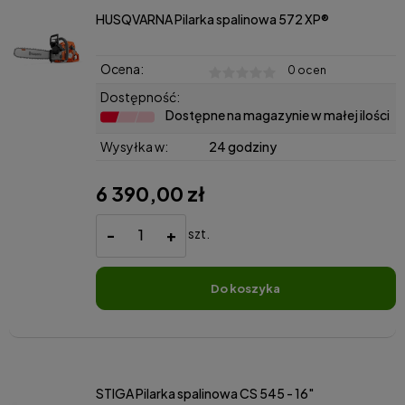
HUSQVARNA Pilarka spalinowa 572 XP®
Ocena:
0 ocen
Dostępność:
Dostępne na magazynie w małej ilości
Wysyłka w:
24 godziny
6 390,00 zł
-
+
szt.
do koszyka
STIGA Pilarka spalinowa CS 545 - 16"