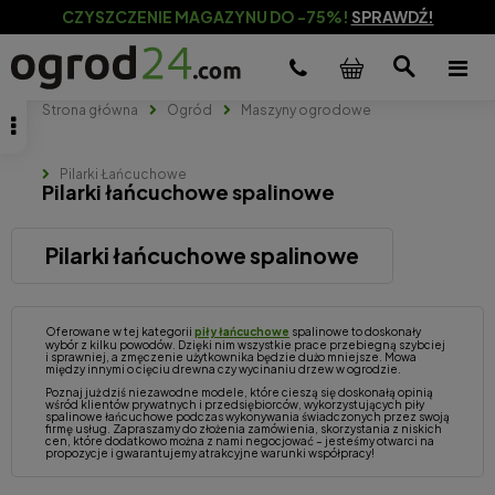
CZYSZCZENIE MAGAZYNU DO -75%!
SPRAWDŹ!
Strona główna
Ogród
Maszyny ogrodowe
Pilarki Łańcuchowe
Pilarki łańcuchowe spalinowe
Pilarki łańcuchowe spalinowe
Oferowane w tej kategorii
piły łańcuchowe
spalinowe to doskonały
wybór z kilku powodów. Dzięki nim wszystkie prace przebiegną szybciej
i sprawniej, a zmęczenie użytkownika będzie dużo mniejsze. Mowa
między innymi o cięciu drewna czy wycinaniu drzew w ogrodzie.
Poznaj już dziś niezawodne modele, które cieszą się doskonałą opinią
wśród klientów prywatnych i przedsiębiorców, wykorzystujących piły
spalinowe łańcuchowe podczas wykonywania świadczonych przez swoją
firmę usług. Zapraszamy do złożenia zamówienia, skorzystania z niskich
cen, które dodatkowo można z nami negocjować – jesteśmy otwarci na
propozycje i gwarantujemy atrakcyjne warunki współpracy!