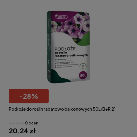
-
28
%
Podłoże do roślin rabatowo balkonowych 50L (B+R 2)
0 ocen
20,24 zł