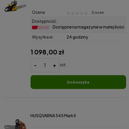
Ocena:
0 ocen
Dostępność:
Dostępne na magazynie w małej ilości
Wysyłka w:
24 godziny
1 098,00 zł
-
+
szt.
do koszyka
HUSQVARNA 545 Mark II