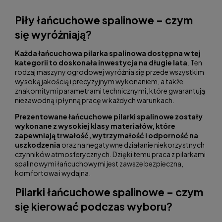
Piły łańcuchowe spalinowe – czym
się wyróżniają?
Każda łańcuchowa pilarka spalinowa dostępna w tej
kategorii to doskonała inwestycja na długie lata
. Ten
rodzaj maszyny ogrodowej wyróżnia się przede wszystkim
wysoką jakością i precyzyjnym wykonaniem, a także
znakomitymi parametrami technicznymi, które gwarantują
niezawodną i płynną pracę w każdych warunkach.
Prezentowane łańcuchowe pilarki spalinowe zostały
wykonane z wysokiej klasy materiałów, które
zapewniają trwałość, wytrzymałość i odporność na
uszkodzenia
oraz na negatywne działanie niekorzystnych
czynników atmosferycznych. Dzięki temu praca z pilarkami
spalinowymi łańcuchowymi jest zawsze bezpieczna,
komfortowa i wydajna.
Pilarki łańcuchowe spalinowe – czym
się kierować podczas wyboru?