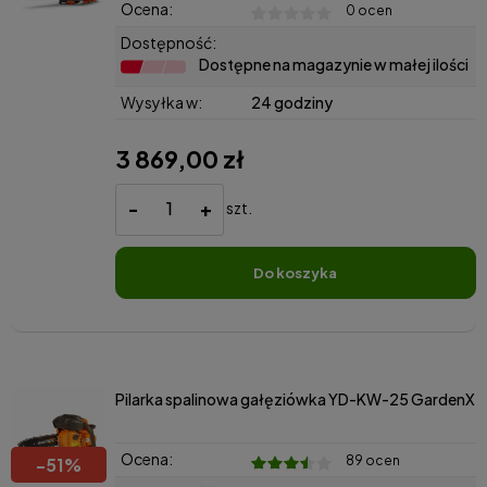
Ocena:
0 ocen
Dostępność:
Dostępne na magazynie w małej ilości
Wysyłka w:
24 godziny
3 869,00 zł
-
+
szt.
do koszyka
Pilarka spalinowa gałęziówka YD-KW-25 GardenX
Ocena:
89 ocen
-
51
%