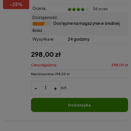
-
25
%
Ocena:
56 ocen
Dostępność:
Dostępne na magazynie w średniej
ilości
Wysyłka w:
24 godziny
298,00 zł
Cena regularna:
398,00 zł
Najniższa cena:
298,00 zł
-
+
szt.
do koszyka