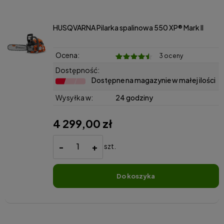
HUSQVARNA Pilarka spalinowa 550 XP® Mark II
Ocena:
3 oceny
Dostępność:
Dostępne na magazynie w małej ilości
Wysyłka w:
24 godziny
4 299,00 zł
-
+
szt.
do koszyka