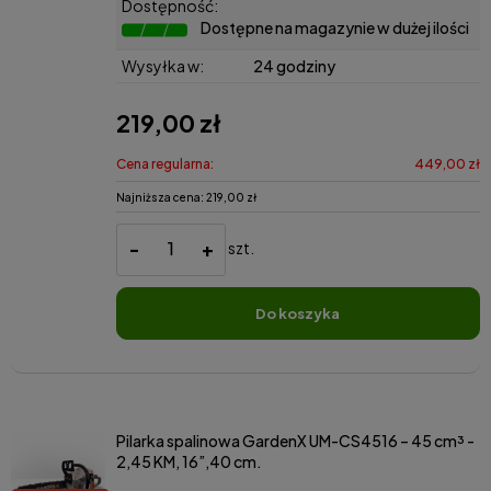
Dostępność:
Dostępne na magazynie w dużej ilości
Wysyłka w:
24 godziny
219,00 zł
Cena regularna:
449,00 zł
Najniższa cena:
219,00 zł
-
+
szt.
do koszyka
Pilarka spalinowa GardenX UM-CS4516 – 45 cm³ -
2,45 KM, 16”,40 cm.