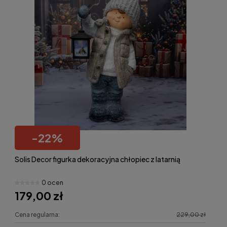
-
22
%
Solis Decor figurka dekoracyjna chłopiec z latarnią
0 ocen
179,00 zł
Cena regularna:
229,00 zł