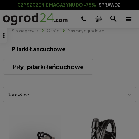
CZYSZCZENIE MAGAZYNU DO -75%!
SPRAWDŹ!
Strona główna
Ogród
Maszyny ogrodowe
Pilarki Łańcuchowe
Piły, pilarki łańcuchowe