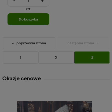
-
+
szt.
do koszyka
«
»
1
2
3
Okazje cenowe