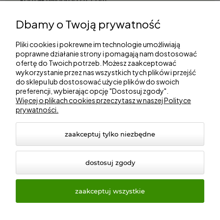
S&Garden Sobota Spółka Jawna
Dbamy o Twoją prywatność
Gorzowska 27, 66-530 Trzebicz
NIP: 2810087034
Pliki cookies i pokrewne im technologie umożliwiają
poprawne działanie strony i pomagają nam dostosować
ofertę do Twoich potrzeb. Możesz zaakceptować
Zakupy
wykorzystanie przez nas wszystkich tych plików i przejść
do sklepu lub dostosować użycie plików do swoich
Informacje
preferencji, wybierając opcję "Dostosuj zgody".
Więcej o plikach cookies przeczytasz w naszej Polityce
prywatności.
Marki
zaakceptuj tylko niezbędne
dostosuj zgody
zaakceptuj wszystkie
© 2026 ogrod24.com. Wszelkie prawa zastrzeżone.
Styl graficzny i aplikacje ShopGadget.pl
Sklep internetowy
Shoper Premium