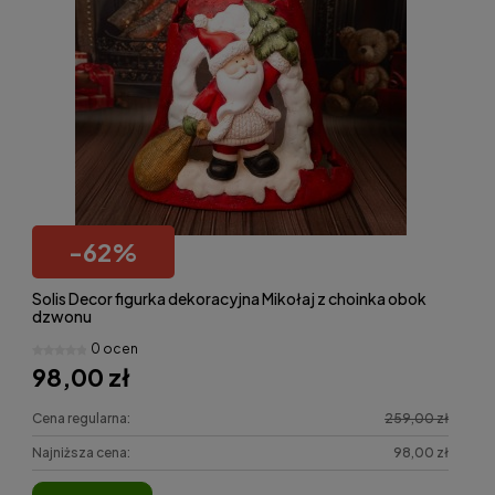
-
62
%
Solis Decor figurka dekoracyjna Mikołaj z choinka obok
dzwonu
0 ocen
98,00 zł
Cena regularna:
259,00 zł
Najniższa cena:
98,00 zł