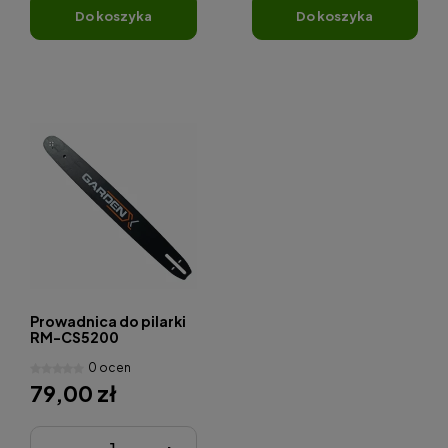
do koszyka
do koszyka
Prowadnica do pilarki
RM-CS5200
(18"-45cm)
0 ocen
79,00 zł