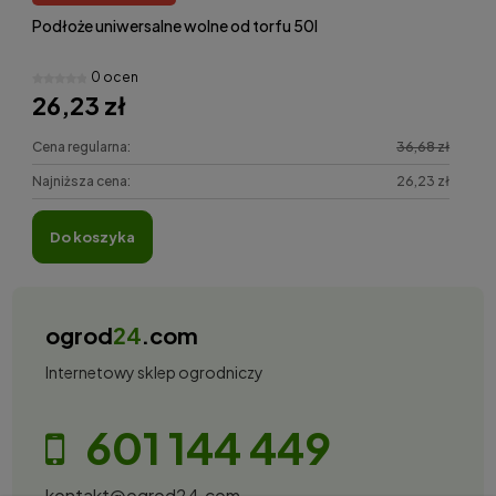
Podłoże uniwersalne wolne od torfu 50l
0 ocen
26,23 zł
Cena regularna:
36,68 zł
Najniższa cena:
26,23 zł
do koszyka
ogrod
24
.com
Internetowy sklep ogrodniczy
601 144 449
kontakt@ogrod24.com