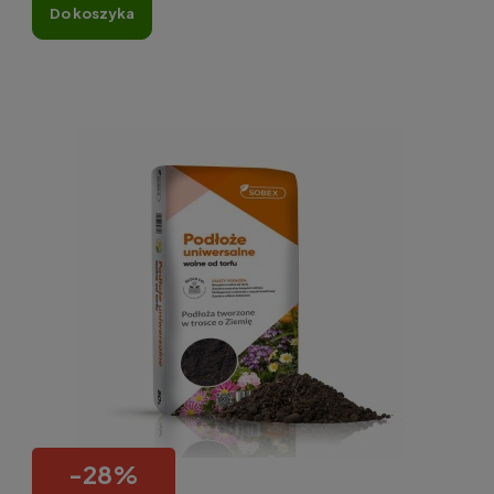
do koszyka
-
28
%