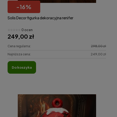
-
16
%
Solis Decor figurka dekoracyjna renifer
0 ocen
249,00 zł
Cena regularna:
298,00 zł
Najniższa cena:
249,00 zł
do koszyka