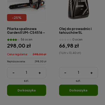
-
25
%
Pilarka spalinowa
Olej do prowadnic i
GardenX UM-CS4516 –
łańcuchów 5L
45 cm³ - 2,45 KM,
56 ocen
0 ocen
16”,40 cm.
298,00 zł
66,98 zł
( 1 Litr = 13,40 zł )
Cena regularna:
398,00 zł
Najniższa cena:
298,00 zł
-
+
-
+
szt.
szt.
do koszyka
do koszyka