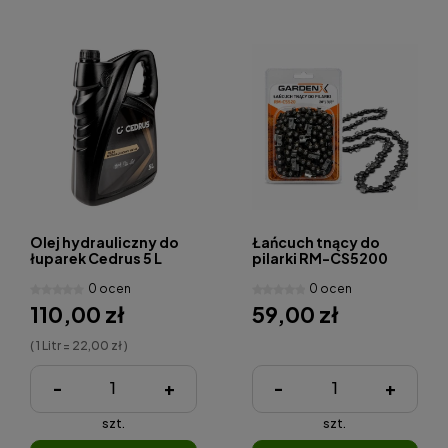
Olej hydrauliczny do
Łańcuch tnący do
łuparek Cedrus 5 L
pilarki RM-CS5200
HV46
(0,325"-18"-45cm)
0 ocen
0 ocen
110,00 zł
59,00 zł
( 1 Litr = 22,00 zł )
-
+
-
+
szt.
szt.