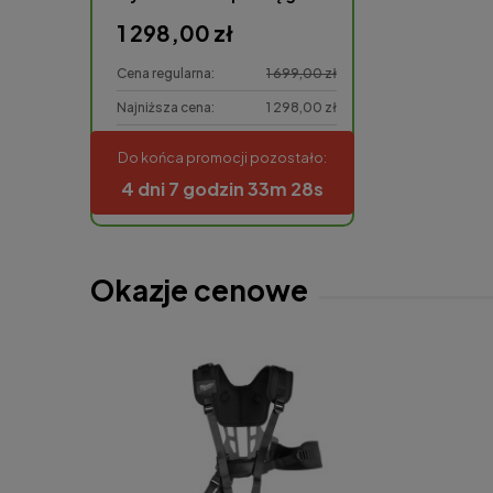
aluminium
KM, 16”,40 cm
1 298,00 zł
298,00 zł
Cena regularna:
1 699,00 zł
Cena regularna:
Najniższa cena:
1 298,00 zł
Najniższa cena:
Do końca promocji pozostało:
do koszyka
do koszyka
4 dni 7 godzin 33m 27s
Okazje cenowe