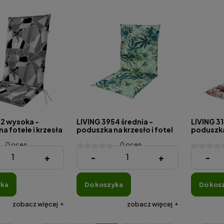
52 wysoka -
LIVING 3954 średnia -
LIVING 31
a fotele i krzesła
poduszka na krzesło i fotel
poduszka 
0 ocen
0 ocen
105,79 zł
105,79 z
+
-
+
-
yka
do koszyka
do kos
zobacz więcej
zobacz więcej