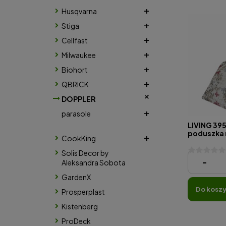
Husqvarna
Stiga
Cellfast
Milwaukee
Biohort
QBRICK
DOPPLER
parasole
LIVING 395
poduszka 
CookKing
relaksacy
Solis Decor by
201,61 zł
-
Aleksandra Sobota
GardenX
do kosz
Prosperplast
Kistenberg
ProDeck