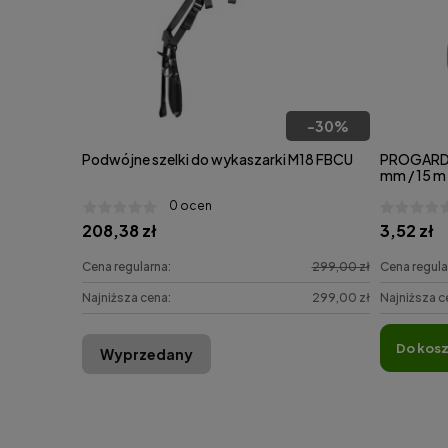
-
30
%
Podwójne szelki do wykaszarki M18 FBCU
PROGARDE
mm / 15 m
0 ocen
208,38 zł
3,52 zł
Cena regularna:
299,00 zł
Cena regula
Najniższa cena:
299,00 zł
Najniższa c
do kos
Wyprzedany