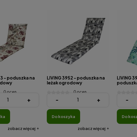
3 - poduszka na
LIVING 3952 - poduszka na
LIVING 39
odowy
leżak ogrodowy
poduszka
relaksac
0 ocen
0 ocen
193,45 zł
201,61 z
+
-
+
-
yka
do koszyka
do kos
zobacz więcej
zobacz więcej