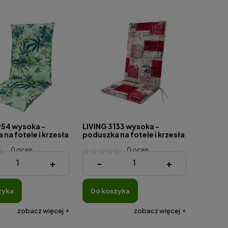
954 wysoka -
LIVING 3133 wysoka -
na fotele i krzesła
poduszka na fotele i krzesła
0 ocen
0 ocen
111,92 zł
+
-
+
zyka
do koszyka
zobacz więcej
zobacz więcej