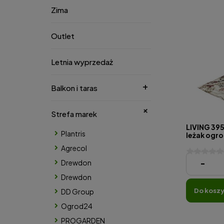
Zima
Outlet
Letnia wyprzedaż
Balkon i taras
Strefa marek
LIVING 395
Plantris
leżak ogr
Agrecol
224,03 zł
-
Drewdon
Drewdon
do kosz
DD Group
Ogrod24
PROGARDEN