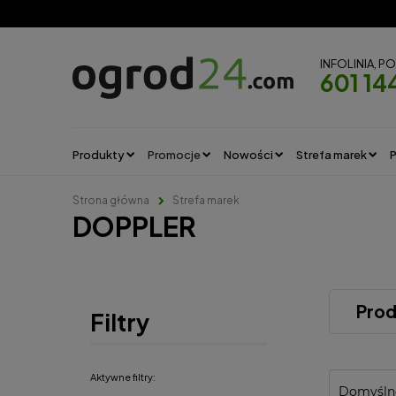
INFOLINIA, P
601 14
Produkty
Promocje
Nowości
Strefa marek
P
Strona główna
Strefa marek
DOPPLER
Pro
Filtry
Aktywne filtry: