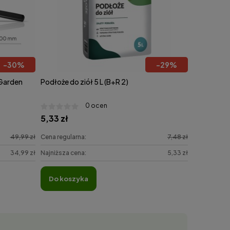
-
30
%
-
29
%
Garden
Podłoże do ziół 5 L (B+R 2)
0 ocen
5,33 zł
49,99 zł
Cena regularna:
7,48 zł
34,99 zł
Najniższa cena:
5,33 zł
do koszyka