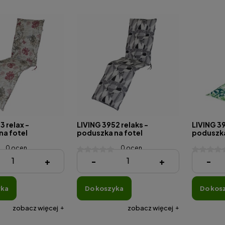
3 relax -
LIVING 3952 relaks -
LIVING 3
na fotel
poduszka na fotel
poduszka 
jny
relaksacyjny
0 ocen
0 ocen
183,25 zł
111,92 zł
+
-
+
-
yka
do koszyka
do kos
zobacz więcej
zobacz więcej