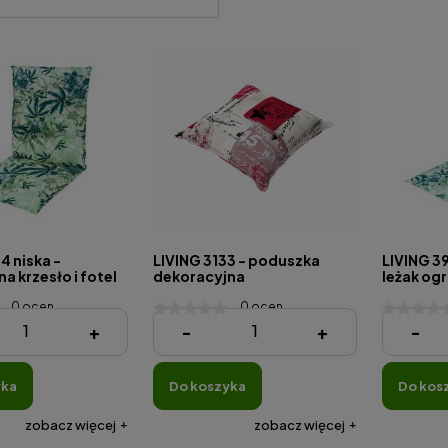
4 niska -
LIVING 3133 - poduszka
LIVING 3
a krzesło i fotel
dekoracyjna
leżak og
0 ocen
0 ocen
54,83 zł
224,03 
+
-
+
-
yka
do koszyka
do kos
zobacz więcej
zobacz więcej