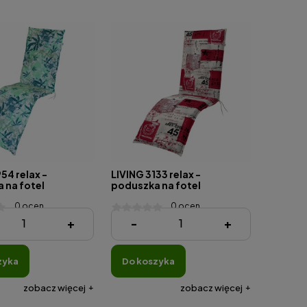
54 relax -
LIVING 3133 relax -
 na fotel
poduszka na fotel
yjny
relaksacyjny
0 ocen
0 ocen
ł
201,61 zł
+
-
+
zyka
do koszyka
zobacz więcej
zobacz więcej