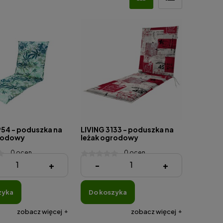
954 - poduszka na
LIVING 3133 - poduszka na
rodowy
leżak ogrodowy
0 ocen
0 ocen
zł
224,03 zł
+
-
+
zyka
do koszyka
zobacz więcej
zobacz więcej