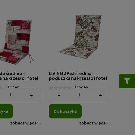
33 średnia -
LIVING 3953 średnia -
na krzesło i fotel
poduszka na krzesło i fotel
0 ocen
0 ocen
ł
105,79 zł
+
-
+
zyka
do koszyka
zobacz więcej
zobacz więcej