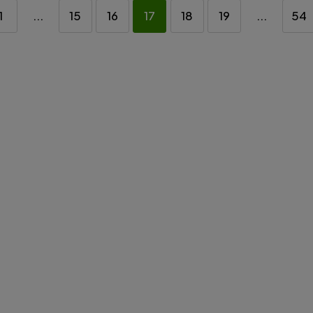
1
...
15
16
17
18
19
...
54
nowa GardenX
Kapelusz damski SH09 S&G
5 cm³ - 2,45