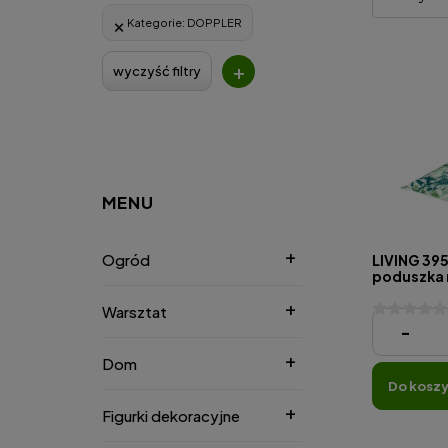
Kategorie:
DOPPLER
+
wyczyść filtry
MENU
Ogród
LIVING 395
poduszka n
Warsztat
97,65 zł
-
Dom
do kosz
Figurki dekoracyjne