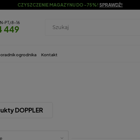
CZYSZCZENIE MAGAZYNU DO -75%!
SPRAWDŹ!
ON-PT/8-16
4 449
oradnik ogrodnika
Kontakt
dukty DOPPLER