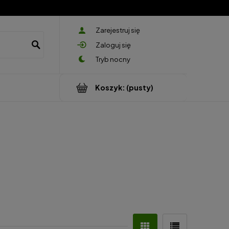
Zarejestruj się
Zaloguj się
Koszyk:
(pusty)