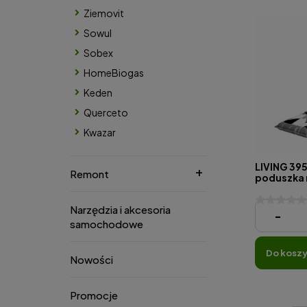
Ziemovit
Sowul
Sobex
HomeBiogas
Keden
Querceto
Kwazar
LIVING 39
Remont
poduszka n
Narzędzia i akcesoria
91,52 zł
-
samochodowe
do kosz
Nowości
Promocje