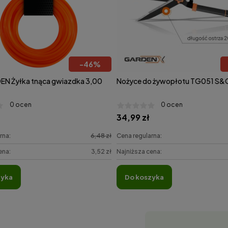
-
46
%
N Żyłka tnąca gwiazdka 3,00
Nożyce do żywopłotu TG051 S&
0 ocen
0 ocen
34,99 zł
rna:
6,48 zł
Cena regularna:
ena:
3,52 zł
Najniższa cena:
zyka
do koszyka