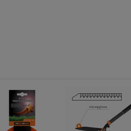
.
9,98 zł
398,00 zł
Cena regularna:
39,99 zł
298,00 zł
Najniższa cena:
9,98 zł
do koszyka