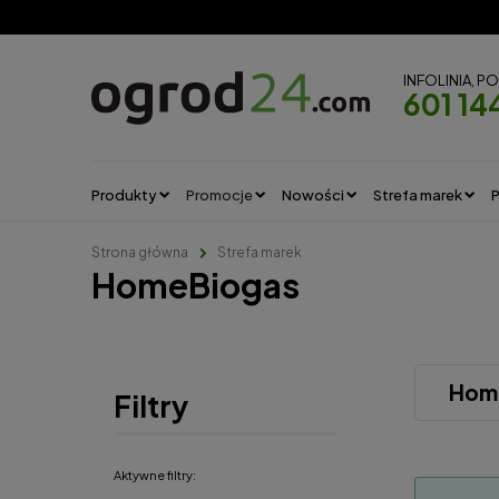
INFOLINIA, P
601 14
Produkty
Promocje
Nowości
Strefa marek
P
Strona główna
Strefa marek
HomeBiogas
Hom
Filtry
Aktywne filtry: