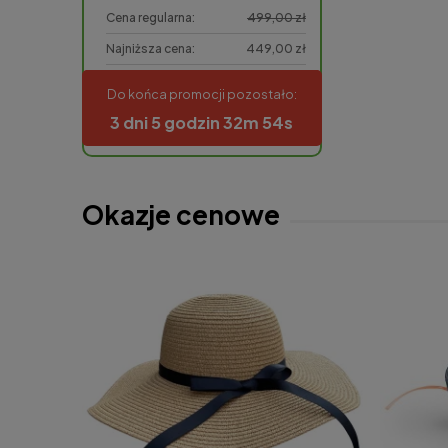
11,99 zł
Cena regularna:
499,00 zł
4,98 zł
Najniższa cena:
449,00 zł
do koszyka
Do końca promocji pozostało:
do koszyka
3 dni 5 godzin 32m 54s
Okazje cenowe