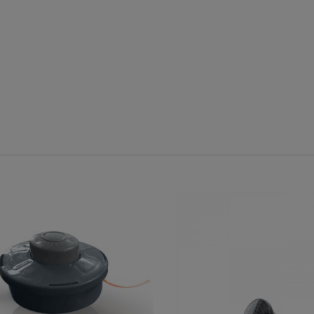
Cena regularna:
39,99 zł
Najniższa cena:
9,98 zł
do koszyka