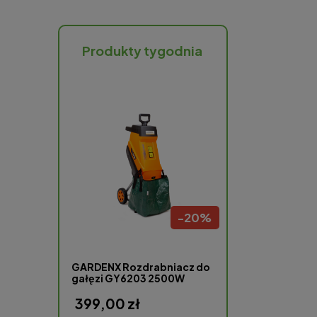
Produkty tygodnia
-
58
%
-
20
%
cji LED na
GARDENX Rozdrabniacz do
Nawadniacz do
łomień 10
gałęzi GY6203 2500W
Plantris Ptasz
399,00 zł
13,99 zł