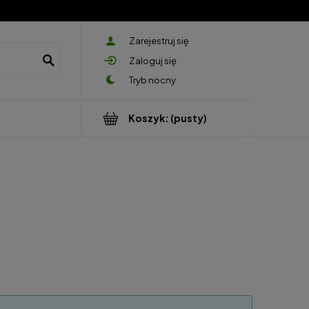
Zarejestruj się
Zaloguj się
Koszyk:
(pusty)