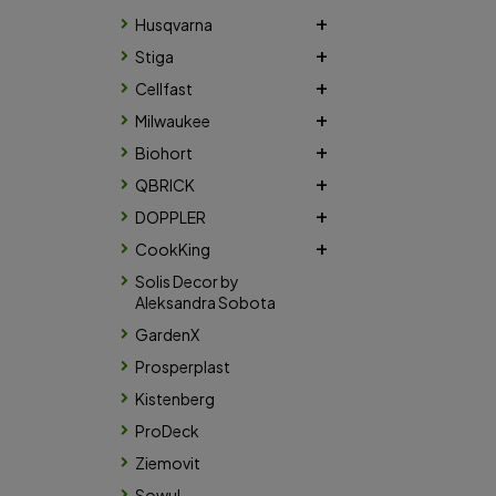
Husqvarna
Stiga
Cellfast
Milwaukee
Biohort
QBRICK
DOPPLER
CookKing
Solis Decor by
Aleksandra Sobota
GardenX
Prosperplast
Kistenberg
ProDeck
Ziemovit
Sowul