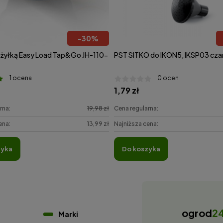
-
30
%
 żyłką Easy Load Tap&Go JH-110-
PST SITKO do IKON5, IKSP03 cza
1 ocena
0 ocen
1,79 zł
rna:
19,98 zł
Cena regularna:
ena:
13,99 zł
Najniższa cena:
zyka
do koszyka
ogrod
2
Marki