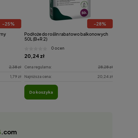
-
25
%
-
28
%
rny
Podłoże do roślin rabatowo balkonowych
50L (B+R 2)
0 ocen
20,24 zł
2,38 zł
Cena regularna:
28,28 zł
1,79 zł
Najniższa cena:
20,24 zł
do koszyka
4
.com