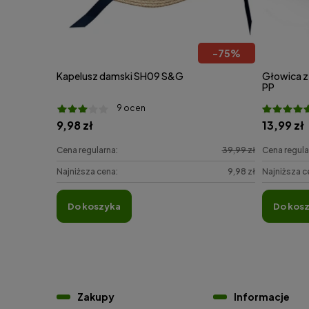
-
75
%
Kapelusz damski SH09 S&G
Głowica z
PP
9 ocen
9,98 zł
13,99 zł
Cena regularna:
39,99 zł
Cena regula
Najniższa cena:
9,98 zł
Najniższa c
do koszyka
do kos
Zakupy
Informacje