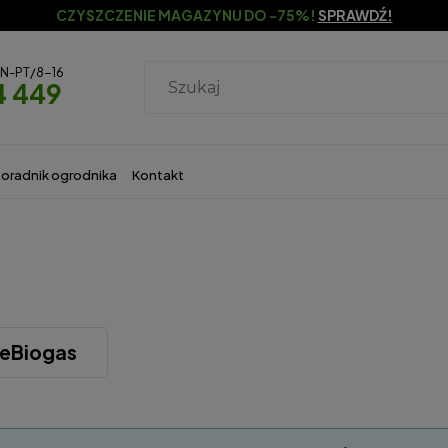
CZYSZCZENIE MAGAZYNU DO -75%!
SPRAWDŹ!
ON-PT/8-16
4 449
oradnik ogrodnika
Kontakt
eBiogas