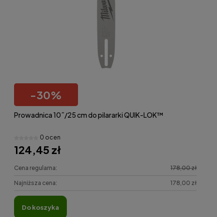
-
30
%
Prowadnica 10˝/25 cm do pilararki QUIK-LOK™
0 ocen
124,45 zł
Cena regularna:
178,00 zł
Najniższa cena:
178,00 zł
do koszyka