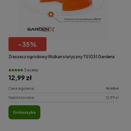
-
35
%
Zraszacz ogrodowy Wulkan statyczny TS1031 Gardenx
3 oceny
12,99 zł
Cena regularna:
19,98 zł
Najniższa cena:
12,99 zł
do koszyka