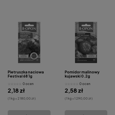
Pietruszka naciowa
Pomidor malinowy
Festival 68 1g
kujawski 0.2g
0 ocen
0 ocen
2,18 zł
2,58 zł
( 1 kg = 2 180,00 zł )
( 1 kg = 1 290,00 zł )