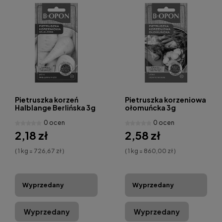
Pietruszka korzeń
Pietruszka korzeniowa
Halblange Berlińska 3g
ołomuńcka 3g
0 ocen
0 ocen
2,18 zł
2,58 zł
( 1 kg = 726,67 zł )
( 1 kg = 860,00 zł )
Wyprzedany
Wyprzedany
Wyprzedany
Wyprzedany