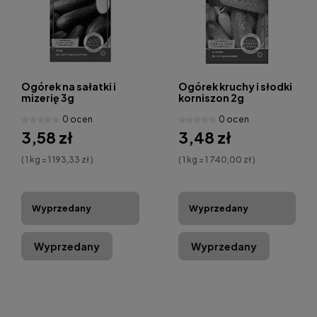
Ogórek na sałatki i
Ogórek kruchy i słodki
mizerię 3g
korniszon 2g
0 ocen
0 ocen
3,58 zł
3,48 zł
( 1 kg = 1 193,33 zł )
( 1 kg = 1 740,00 zł )
Wyprzedany
Wyprzedany
Wyprzedany
Wyprzedany