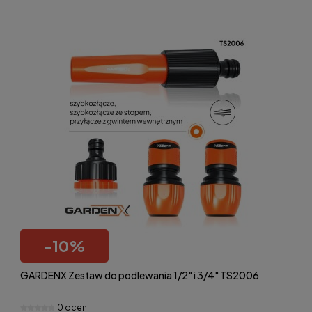
-
10
%
GARDENX Zestaw do podlewania 1/2" i 3/4" TS2006
0 ocen