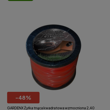
-
48
%
GARDENX Żyłka tnąca kwadratowa wzmocniona 2,40