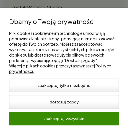
kontakt@ogrod24.com
S&Garden Sobota Spółka Jawna
Dbamy o Twoją prywatność
Gorzowska 27, 66-530 Trzebicz
NIP: 2810087034
Pliki cookies i pokrewne im technologie umożliwiają
poprawne działanie strony i pomagają nam dostosować
ofertę do Twoich potrzeb. Możesz zaakceptować
Zakupy
wykorzystanie przez nas wszystkich tych plików i przejść
do sklepu lub dostosować użycie plików do swoich
preferencji, wybierając opcję "Dostosuj zgody".
Informacje
Więcej o plikach cookies przeczytasz w naszej Polityce
prywatności.
Marki
zaakceptuj tylko niezbędne
dostosuj zgody
zaakceptuj wszystkie
© 2026 ogrod24.com. Wszelkie prawa zastrzeżone.