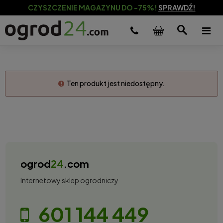
CZYSZCZENIE MAGAZYNU DO -75%!
SPRAWDŹ!
Ten produkt jest niedostępny.
ogrod
24
.com
Internetowy sklep ogrodniczy
601 144 449