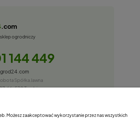
4
.com
 sklep ogrodniczy
1 144 449
ogrod24.com
obota Spółka Jawna
27, 66-530 Trzebicz
87034
rzeb. Możesz zaakceptować wykorzystanie przez nas wszystkich