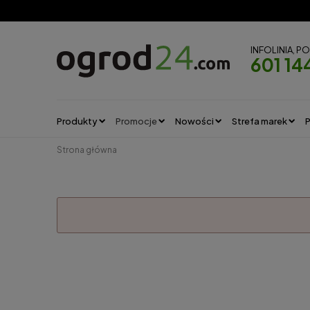
INFOLINIA, P
601 14
Produkty
Promocje
Nowości
Strefa marek
P
Strona główna