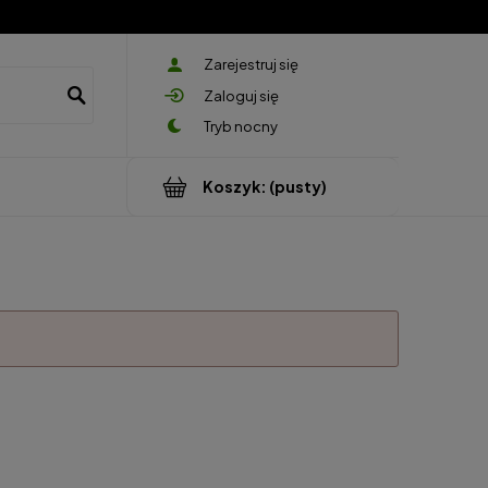
Zarejestruj się
Zaloguj się
Koszyk:
(pusty)