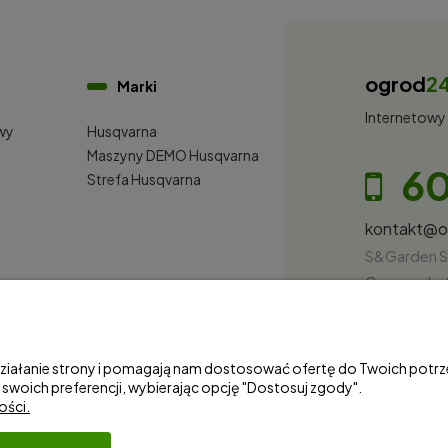
ogrod
2
Marki
Internetowy
wy
Husqvarna
i
Maszyny DEMO Husqvarna
60
Strefa Husqvarna
kontakt@
S&Garden S
Gorzowska 
NIP: 28100
 działanie strony i pomagają nam dostosować ofertę do Twoich pot
 swoich preferencji, wybierając opcję "Dostosuj zgody".
ości.