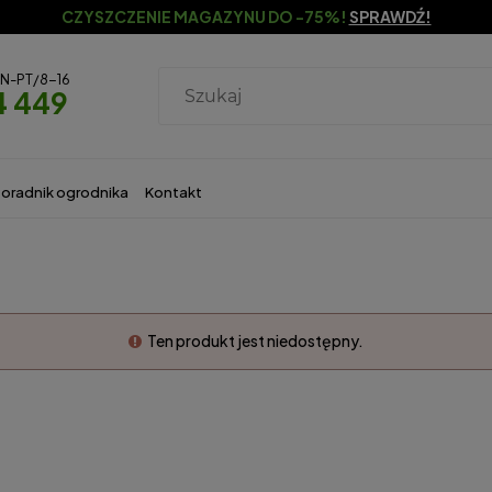
CZYSZCZENIE MAGAZYNU DO -75%!
SPRAWDŹ!
ON-PT/8-16
4 449
oradnik ogrodnika
Kontakt
Ten produkt jest niedostępny.