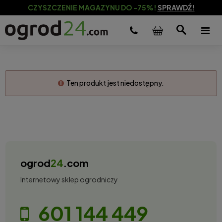
CZYSZCZENIE MAGAZYNU DO -75%!
SPRAWDŹ!
Ten produkt jest niedostępny.
ogrod
24
.com
Internetowy sklep ogrodniczy
601 144 449