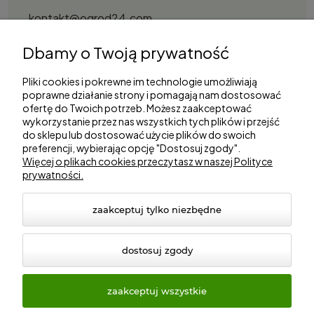
kontakt@ogrod24.com
S&Garden Sobota Spółka Jawna
Dbamy o Twoją prywatność
Gorzowska 27, 66-530 Trzebicz
NIP: 2810087034
Pliki cookies i pokrewne im technologie umożliwiają
poprawne działanie strony i pomagają nam dostosować
ofertę do Twoich potrzeb. Możesz zaakceptować
Zakupy
wykorzystanie przez nas wszystkich tych plików i przejść
do sklepu lub dostosować użycie plików do swoich
preferencji, wybierając opcję "Dostosuj zgody".
Informacje
Więcej o plikach cookies przeczytasz w naszej Polityce
prywatności.
Marki
zaakceptuj tylko niezbędne
dostosuj zgody
zaakceptuj wszystkie
© 2026 ogrod24.com. Wszelkie prawa zastrzeżone.