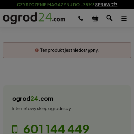
CZYSZCZENIE MAGAZYNU DO -75%!
SPRAWDŹ!
Ten produkt jest niedostępny.
ogrod
24
.com
Internetowy sklep ogrodniczy
601 144 449