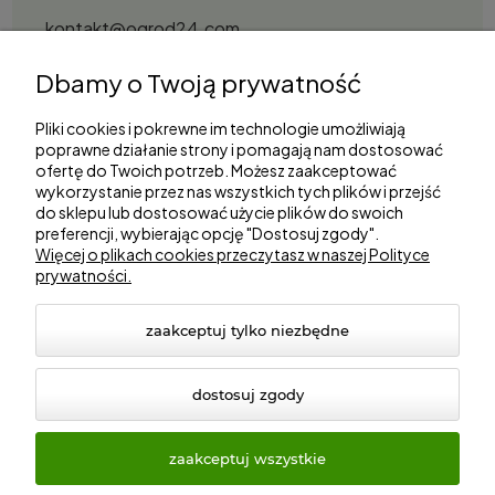
kontakt@ogrod24.com
S&Garden Sobota Spółka Jawna
Dbamy o Twoją prywatność
Gorzowska 27, 66-530 Trzebicz
NIP: 2810087034
Pliki cookies i pokrewne im technologie umożliwiają
poprawne działanie strony i pomagają nam dostosować
ofertę do Twoich potrzeb. Możesz zaakceptować
Zakupy
wykorzystanie przez nas wszystkich tych plików i przejść
do sklepu lub dostosować użycie plików do swoich
preferencji, wybierając opcję "Dostosuj zgody".
Informacje
Więcej o plikach cookies przeczytasz w naszej Polityce
prywatności.
Marki
zaakceptuj tylko niezbędne
dostosuj zgody
zaakceptuj wszystkie
© 2026 ogrod24.com. Wszelkie prawa zastrzeżone.