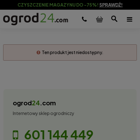
CZYSZCZENIE MAGAZYNU DO -75%!
SPRAWDŹ!
Ten produkt jest niedostępny.
ogrod
24
.com
Internetowy sklep ogrodniczy
601 144 449