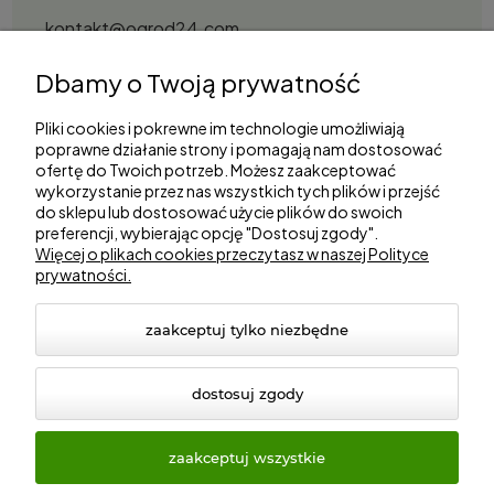
kontakt@ogrod24.com
S&Garden Sobota Spółka Jawna
Dbamy o Twoją prywatność
Gorzowska 27, 66-530 Trzebicz
NIP: 2810087034
Pliki cookies i pokrewne im technologie umożliwiają
poprawne działanie strony i pomagają nam dostosować
ofertę do Twoich potrzeb. Możesz zaakceptować
Zakupy
wykorzystanie przez nas wszystkich tych plików i przejść
do sklepu lub dostosować użycie plików do swoich
preferencji, wybierając opcję "Dostosuj zgody".
Informacje
Więcej o plikach cookies przeczytasz w naszej Polityce
prywatności.
Marki
zaakceptuj tylko niezbędne
dostosuj zgody
zaakceptuj wszystkie
© 2026 ogrod24.com. Wszelkie prawa zastrzeżone.