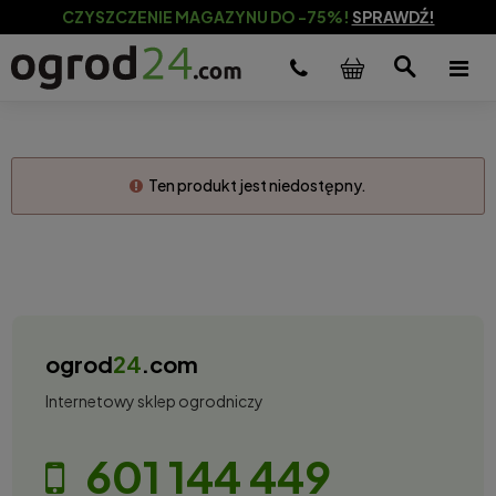
CZYSZCZENIE MAGAZYNU DO -75%!
SPRAWDŹ!
Ten produkt jest niedostępny.
ogrod
24
.com
Internetowy sklep ogrodniczy
601 144 449