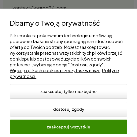
kontakt@ogrod24.com
S&Garden Sobota Spółka Jawna
Dbamy o Twoją prywatność
Gorzowska 27, 66-530 Trzebicz
NIP: 2810087034
Pliki cookies i pokrewne im technologie umożliwiają
poprawne działanie strony i pomagają nam dostosować
ofertę do Twoich potrzeb. Możesz zaakceptować
Zakupy
wykorzystanie przez nas wszystkich tych plików i przejść
do sklepu lub dostosować użycie plików do swoich
preferencji, wybierając opcję "Dostosuj zgody".
Informacje
Więcej o plikach cookies przeczytasz w naszej Polityce
prywatności.
Marki
zaakceptuj tylko niezbędne
dostosuj zgody
zaakceptuj wszystkie
© 2026 ogrod24.com. Wszelkie prawa zastrzeżone.