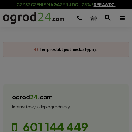
CZYSZCZENIE MAGAZYNU DO -75%!
SPRAWDŹ!
Ten produkt jest niedostępny.
ogrod
24
.com
Internetowy sklep ogrodniczy
601 144 449