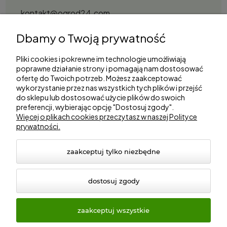
kontakt@ogrod24.com
S&Garden Sobota Spółka Jawna
Dbamy o Twoją prywatność
Gorzowska 27, 66-530 Trzebicz
NIP: 2810087034
Pliki cookies i pokrewne im technologie umożliwiają
poprawne działanie strony i pomagają nam dostosować
ofertę do Twoich potrzeb. Możesz zaakceptować
Zakupy
wykorzystanie przez nas wszystkich tych plików i przejść
do sklepu lub dostosować użycie plików do swoich
preferencji, wybierając opcję "Dostosuj zgody".
Informacje
Więcej o plikach cookies przeczytasz w naszej Polityce
prywatności.
Marki
zaakceptuj tylko niezbędne
dostosuj zgody
zaakceptuj wszystkie
© 2026 ogrod24.com. Wszelkie prawa zastrzeżone.