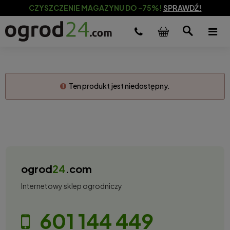
CZYSZCZENIE MAGAZYNU DO -75%!
SPRAWDŹ!
Ten produkt jest niedostępny.
ogrod
24
.com
Internetowy sklep ogrodniczy
601 144 449