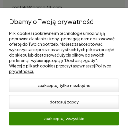
kontakt@ogrod24.com
S&Garden Sobota Spółka Jawna
Dbamy o Twoją prywatność
Gorzowska 27, 66-530 Trzebicz
NIP: 2810087034
Pliki cookies i pokrewne im technologie umożliwiają
poprawne działanie strony i pomagają nam dostosować
ofertę do Twoich potrzeb. Możesz zaakceptować
Zakupy
wykorzystanie przez nas wszystkich tych plików i przejść
do sklepu lub dostosować użycie plików do swoich
preferencji, wybierając opcję "Dostosuj zgody".
Informacje
Więcej o plikach cookies przeczytasz w naszej Polityce
prywatności.
Marki
zaakceptuj tylko niezbędne
dostosuj zgody
zaakceptuj wszystkie
© 2026 ogrod24.com. Wszelkie prawa zastrzeżone.