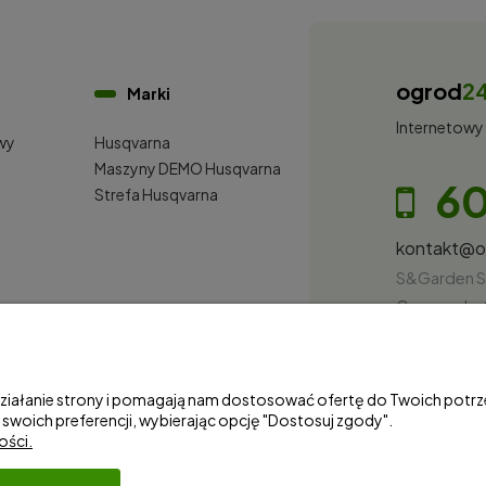
ogrod
2
Marki
Internetowy
wy
Husqvarna
i
Maszyny DEMO Husqvarna
60
Strefa Husqvarna
kontakt@
S&Garden S
Gorzowska 
NIP: 28100
 działanie strony i pomagają nam dostosować ofertę do Twoich pot
 swoich preferencji, wybierając opcję "Dostosuj zgody".
ości.