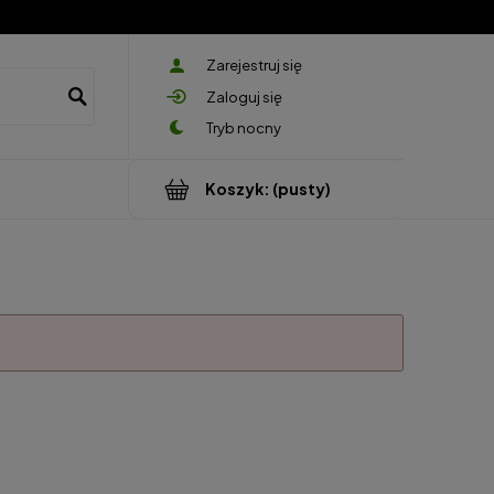
Zarejestruj się
Zaloguj się
Koszyk:
(pusty)