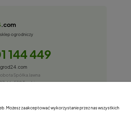
4
.com
 sklep ogrodniczy
1 144 449
ogrod24.com
obota Spółka Jawna
27, 66-530 Trzebicz
87034
rzeb. Możesz zaakceptować wykorzystanie przez nas wszystkich