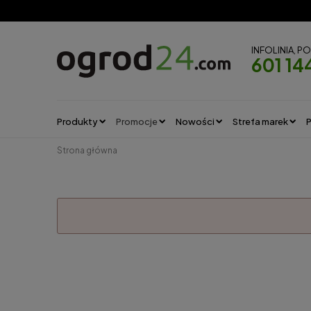
INFOLINIA, P
601 14
Produkty
Promocje
Nowości
Strefa marek
P
Strona główna