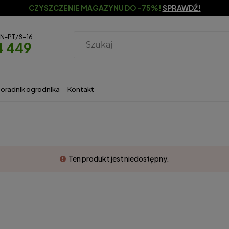
CZYSZCZENIE MAGAZYNU DO -75%!
SPRAWDŹ!
ON-PT/8-16
4 449
oradnik ogrodnika
Kontakt
Ten produkt jest niedostępny.