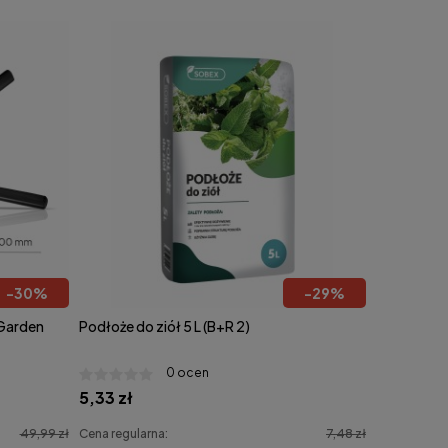
-
30
%
-
29
%
Garden
Podłoże do ziół 5 L (B+R 2)
0 ocen
5,33 zł
49,99 zł
Cena regularna:
7,48 zł