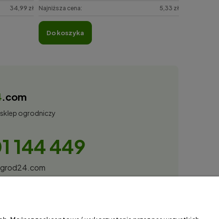
34,99 zł
Najniższa cena:
5,33 zł
do koszyka
4
.com
 sklep ogrodniczy
1 144 449
ogrod24.com
obota Spółka Jawna
27, 66-530 Trzebicz
87034