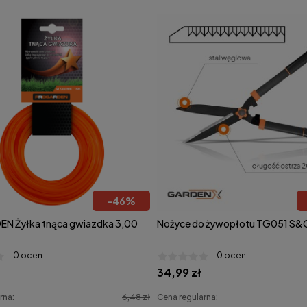
-
46
%
N Żyłka tnąca gwiazdka 3,00
Nożyce do żywopłotu TG051 S&
0 ocen
0 ocen
34,99 zł
rna:
6,48 zł
Cena regularna: