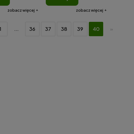
zobacz więcej
zobacz więcej
1
...
36
37
38
39
40
»