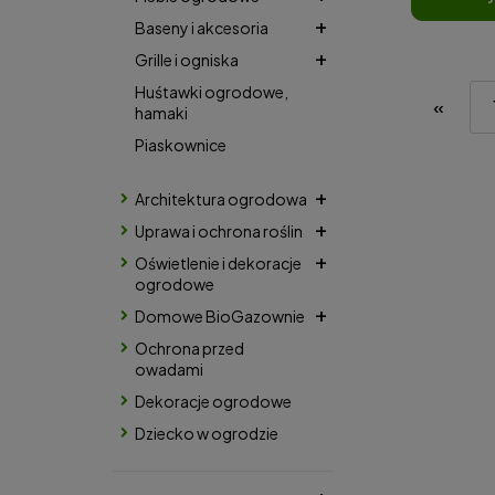
Baseny i akcesoria
Grille i ogniska
Huśtawki ogrodowe,
«
hamaki
Piaskownice
Architektura ogrodowa
Uprawa i ochrona roślin
Oświetlenie i dekoracje
ogrodowe
Domowe BioGazownie
Ochrona przed
owadami
Dekoracje ogrodowe
Dziecko w ogrodzie