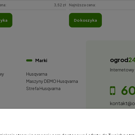
ena:
3,52 zł
Najniższa cena:
zyka
do koszyka
ogrod
2
Marki
Internetowy
wy
Husqvarna
i
Maszyny DEMO Husqvarna
60
Strefa Husqvarna
kontakt@
S&Garden S
Gorzowska 
NIP: 28100