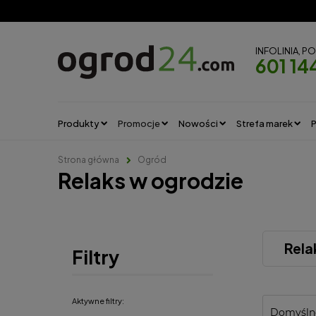
INFOLINIA, P
601 14
Produkty
Promocje
Nowości
Strefa marek
P
Strona główna
Ogród
Relaks w ogrodzie
Rela
Filtry
Aktywne filtry: