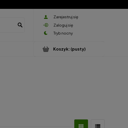
Zarejestruj się
Zaloguj się
Koszyk:
(pusty)