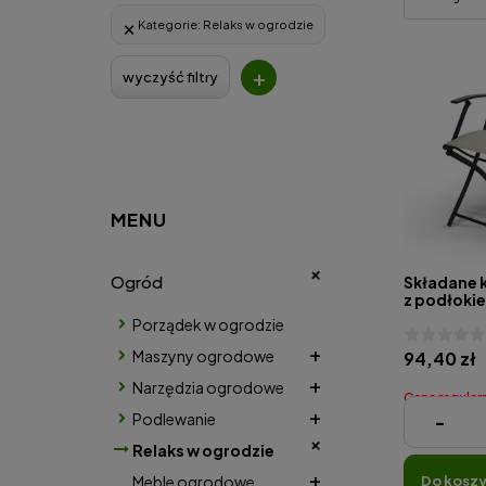
Kategorie:
Relaks w ogrodzie
+
wyczyść filtry
MENU
Ogród
Składane 
z podłokie
Garden Am
Porządek w ogrodzie
materiał, 
lekkie i w
Maszyny ogrodowe
94,40 zł
Narzędzia ogrodowe
Cena regular
Podlewanie
-
Najniższa cena
Relaks w ogrodzie
Meble ogrodowe
do kosz