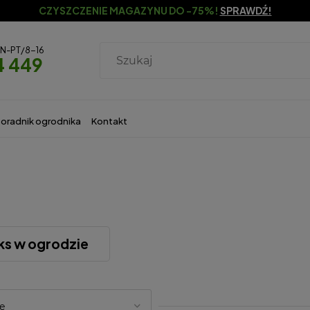
CZYSZCZENIE MAGAZYNU DO -75%!
SPRAWDŹ!
ON-PT/8-16
4 449
oradnik ogrodnika
Kontakt
ks w ogrodzie