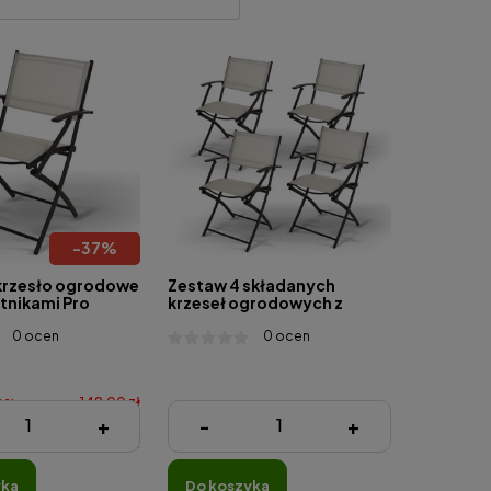
-
37
%
krzesło ogrodowe
Zestaw 4 składanych
tnikami Pro
krzeseł ogrodowych z
biance – biały
podłokietnikiem Ambiance
0 ocen
0 ocen
czarna rama,
– biały materiał, czarna
ygodne
rama, lekkie i wygodne
na:
149,00 zł
596,00 zł
+
-
+
:
94,40 zł
yka
do koszyka