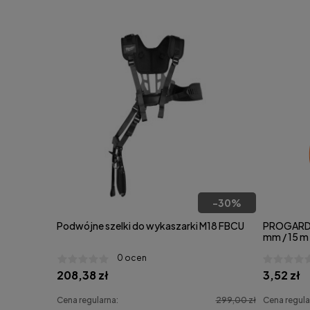
-
30
%
Podwójne szelki do wykaszarki M18 FBCU
PROGARDE
mm / 15 m
0 ocen
208,38 zł
3,52 zł
Cena regularna:
299,00 zł
Cena regula