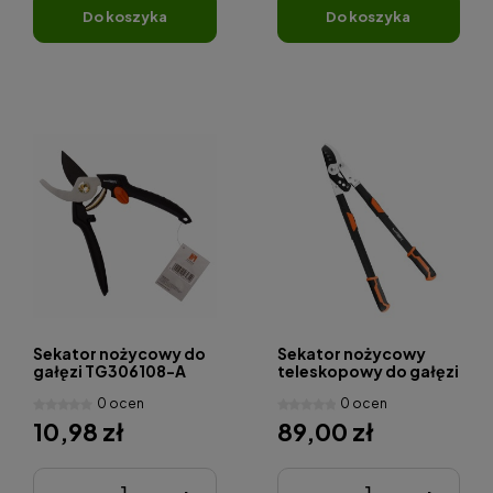
do koszyka
do koszyka
Sekator nożycowy do
Sekator nożycowy
gałęzi TG306108-A
teleskopowy do gałęzi
GardenX
GARDENX TG1206063-
0 ocen
0 ocen
A
10,98 zł
89,00 zł