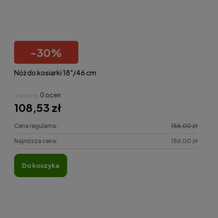
-
30
%
Nóż do kosiarki 18"/46 cm
0 ocen
108,53 zł
Cena regularna:
156,00 zł
Najniższa cena:
156,00 zł
do koszyka