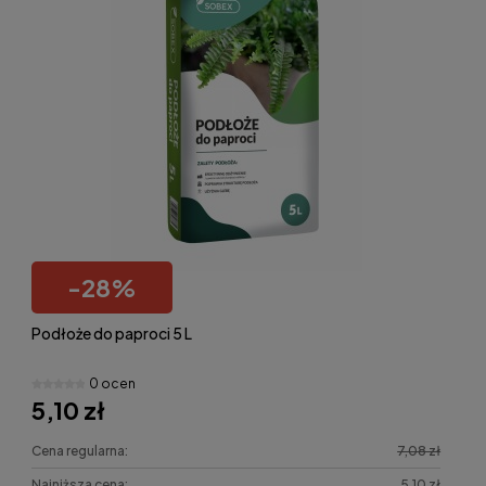
-
28
%
Podłoże do paproci 5 L
0 ocen
5,10 zł
Cena regularna:
7,08 zł
Najniższa cena:
5,10 zł