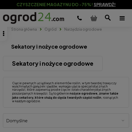
CZYSZCZENIE MAGAZYNU DO -75%!
SPRAWDŹ!
Strona główna
Ogród
Narzędzia ogrodowe
Sekatory i nożyce ogrodowe
Sekatory i nożyce ogrodowe
Cięcie pewnych uciążliwych elementów roślin, w tym twardej trawy czy
wyschniętych gałązek i pędów, wymaga użycia specjalistycznych
narzędzi, które zapewnią proste cięcie i brak charakterystycznych
poszarpanych krawędzi. Są to głównie
nożyce ogrodowe, znane także
jako sekatory, które służą do cięcia twardych części roślin
, rosnących
w każdym ogrodzie.