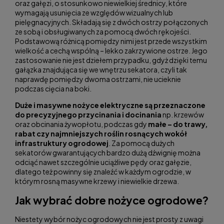
oraz gałęzi, o stosunkowo niewielkiej średnicy, które
wymagają usunięcia ze względów wizualnych lub
pielęgnacyjnych. Składają się z dwóch ostrzy połączonych
ze sobą i obsługiwanych za pomocą dwóch rękojeści.
Podstawową różnicą pomiędzy nimi jest przede wszystkim
wielkość a cechą wspólną – lekko zakrzywione ostrze. Jego
zastosowanie nie jest dziełem przypadku, gdyż dzięki temu
gałązka znajdująca się we wnętrzu sekatora, czyli tak
naprawdę pomiędzy dwoma ostrzami, nie ucieknie
podczas cięcia na boki.
Duże i masywne nożyce elektryczne są przeznaczone
do precyzyjnego przycinania i docinania
np. krzewów
oraz obcinania żywopłotu, podczas gdy
małe – do trawy,
rabat czy najmniejszych roślin rosnących wokół
infrastruktury ogrodowej
. Za pomocą dużych
sekatorów gwarantujących bardzo dużą dźwignię można
odciąć nawet szczególnie uciążliwe pędy oraz gałęzie,
dlatego też powinny się znaleźć w każdym ogrodzie, w
którym rosną masywne krzewy i niewielkie drzewa.
Jak wybrać dobre nożyce ogrodowe?
Niestety wybór nożyc ogrodowych nie jest prosty z uwagi