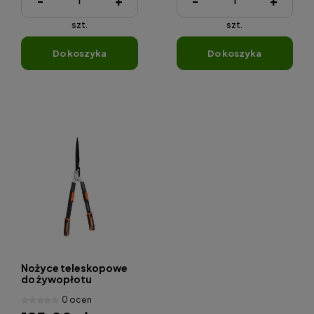
-
+
-
+
szt.
szt.
do koszyka
do koszyka
Nożyce teleskopowe
do żywopłotu
GARDENX TG1206063-
0 ocen
D