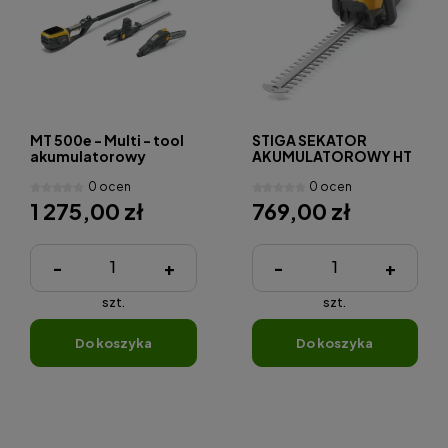
MT 500e - Multi - tool
STIGA SEKATOR
akumulatorowy
AKUMULATOROWY HT
500E
0 ocen
0 ocen
1 275,00 zł
769,00 zł
-
+
-
+
szt.
szt.
do koszyka
do koszyka