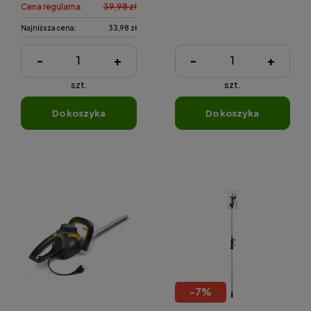
Cena regularna:
39,98 zł
Najniższa cena:
33,98 zł
-
+
-
+
szt.
szt.
do koszyka
do koszyka
-
7
%