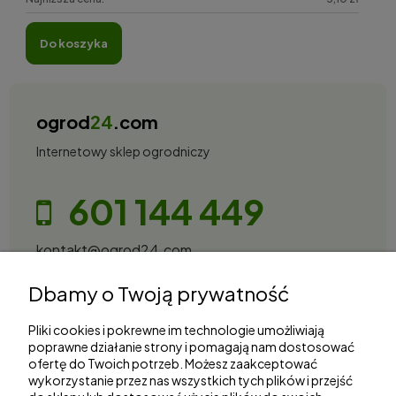
do koszyka
ogrod
24
.com
Internetowy sklep ogrodniczy
601 144 449
kontakt@ogrod24.com
S&Garden Sobota Spółka Jawna
Dbamy o Twoją prywatność
Gorzowska 27, 66-530 Trzebicz
NIP: 2810087034
Pliki cookies i pokrewne im technologie umożliwiają
poprawne działanie strony i pomagają nam dostosować
ofertę do Twoich potrzeb. Możesz zaakceptować
Zakupy
wykorzystanie przez nas wszystkich tych plików i przejść