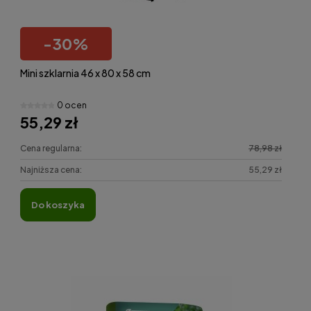
-
30
%
Mini szklarnia 46 x 80 x 58 cm
0 ocen
55,29 zł
Cena regularna:
78,98 zł
Najniższa cena:
55,29 zł
do koszyka