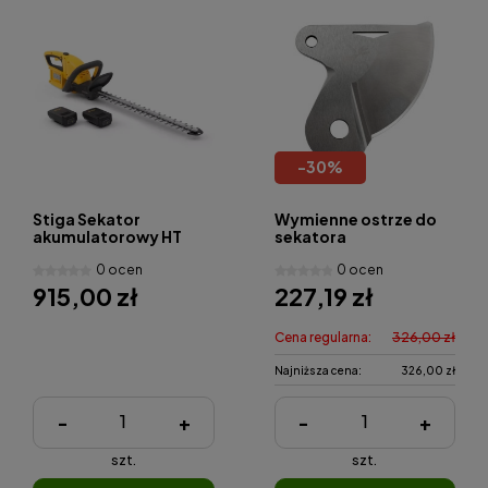
-
30
%
Stiga Sekator
Wymienne ostrze do
akumulatorowy HT
sekatora
300e zestaw
teleskopowego M18
0 ocen
0 ocen
BLTS
915,00 zł
227,19 zł
Cena regularna:
326,00 zł
Najniższa cena:
326,00 zł
-
+
-
+
szt.
szt.