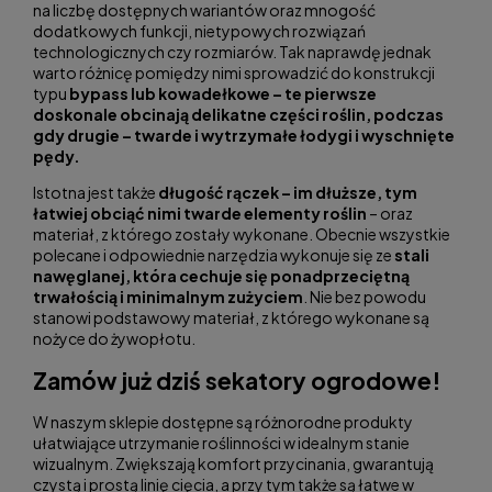
na liczbę dostępnych wariantów oraz mnogość
dodatkowych funkcji, nietypowych rozwiązań
technologicznych czy rozmiarów. Tak naprawdę jednak
warto różnicę pomiędzy nimi sprowadzić do konstrukcji
typu
bypass lub kowadełkowe – te pierwsze
doskonale obcinają delikatne części roślin, podczas
gdy drugie – twarde i wytrzymałe łodygi i wyschnięte
pędy.
Istotna jest także
długość rączek – im dłuższe, tym
łatwiej obciąć nimi twarde elementy roślin
– oraz
materiał, z którego zostały wykonane. Obecnie wszystkie
polecane i odpowiednie narzędzia wykonuje się ze
stali
nawęglanej, która cechuje się ponadprzeciętną
trwałością i minimalnym zużyciem
. Nie bez powodu
stanowi podstawowy materiał, z którego wykonane są
nożyce do żywopłotu.
Zamów już dziś sekatory ogrodowe!
W naszym sklepie dostępne są różnorodne produkty
ułatwiające utrzymanie roślinności w idealnym stanie
wizualnym. Zwiększają komfort przycinania, gwarantują
czystą i prostą linię cięcia, a przy tym także są łatwe w