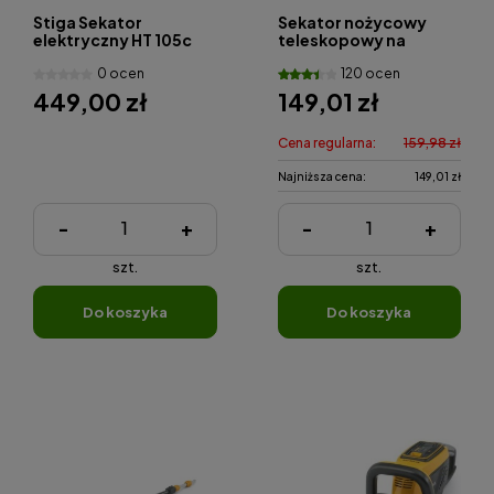
Stiga Sekator
Sekator nożycowy
elektryczny HT 105c
teleskopowy na
wysięgniku Żyrafa GS-
0 ocen
120 ocen
2118 GardenX
449,00 zł
149,01 zł
Cena regularna:
159,98 zł
Najniższa cena:
149,01 zł
-
+
-
+
szt.
szt.
do koszyka
do koszyka