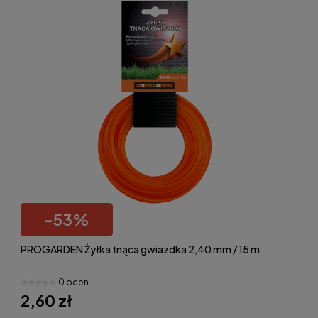
-
53
%
PROGARDEN Żyłka tnąca gwiazdka 2,40 mm / 15 m
0 ocen
2,60 zł