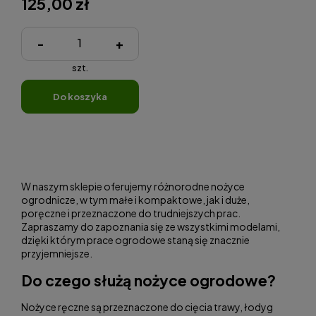
125,00 zł
-
+
szt.
do koszyka
W naszym sklepie oferujemy różnorodne nożyce
ogrodnicze, w tym małe i kompaktowe, jak i duże,
poręczne i przeznaczone do trudniejszych prac.
Zapraszamy do zapoznania się ze wszystkimi modelami,
dzięki którym prace ogrodowe staną się znacznie
przyjemniejsze.
Do czego służą nożyce ogrodowe?
Nożyce ręczne są przeznaczone do cięcia trawy, łodyg