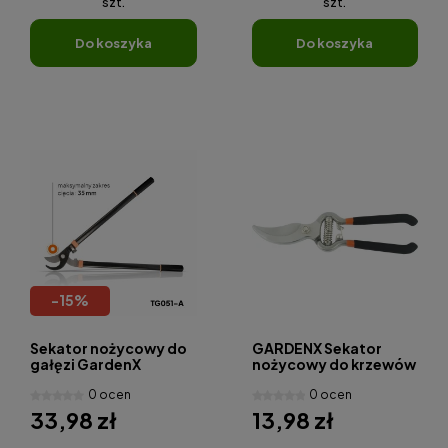
szt.
szt.
do koszyka
do koszyka
-
15
%
Sekator nożycowy do
GARDENX Sekator
gałęzi GardenX
nożycowy do krzewów
TG051-A
TG021
0 ocen
0 ocen
33,98 zł
13,98 zł